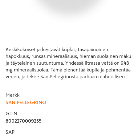
Keskikokoiset ja kestävät kuplat, tasapainoinen 
hapokkuus, runsas mineraalisuus, hieman suolainen maku 
ja täyteläinen suutuntuma. Yhdessä litrassa vettä on 948 
mg mineraalisuolaa. Tämä pienentää kuplia ja pehmentää 
veden, ja tekee San Pellegrinosta parhaan mahdollisen 
ruokaveden.San Pellegrinon vesi matkaa 30 vuotta Italian 
Alppien mineraalisen maan läpi noin 400 metrin 
Merkki
syvyydestä lähteeseen. Tämän matkan aikana vesi kerää 
SAN PELLEGRINO
itseensä runsaasti luontaisia mineraaleja ja suodattuu 
pehmeän makuiseksi kivennäisvedeksi.
GTIN
8002270009235
SAP