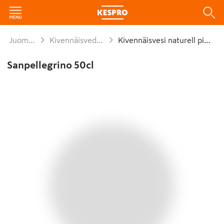
Juomat
Kivennäisvedet
Kivennäisvesi naturell pieni
Sanpellegrino 50cl