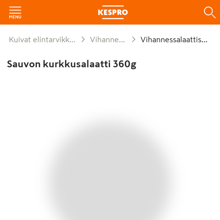
Kuivat elintarvikkeet ja säilykkeet
Vihannessäilykkeet
Vihannessalaattisäilyke
Sauvon kurkkusalaatti 360g