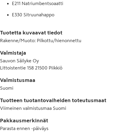
E211 Natriumbentsoaatti
E330 Sitruunahappo
E406 Agar
Tuotetta kuvaavat tiedot
E410 Johanneksenleipäpuujauhe
Rakenne/Muoto
:
Pilkottu/hienonnettu
E412 Guarkumi
Valmistaja
Sauvon Säilyke Oy
Littoistentie 158 21500 Piikkiö
Valmistusmaa
Suomi
Tuotteen tuotantovaiheiden toteutusmaat
Viimeinen valmistusmaa
Suomi
Pakkausmerkinnät
Parasta ennen -päiväys