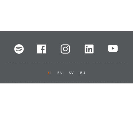
FI
EN
SV
RU
Pikalinkit
Oiva-raportit
Laskut ja maksut
Ota yhteyttä
Anna palautetta
Tukku
Usein kysyttyä