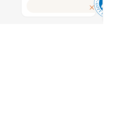
Lue lisää
 %
ovat a
suomala
Useam
aineso
tuottei
a
raaka-a
 %
vähint
.
on koti
Lisäksi
lopput
ja
valmist
pakata
Suomes
Hyvää
Suomes
merkin
myönt
Ruokat