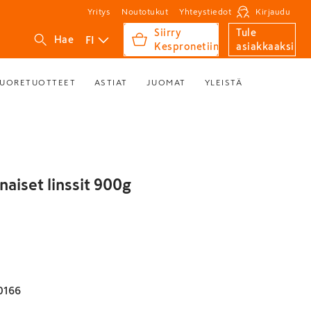
Yritys
Noutotukut
Yhteystiedot
Kirjaudu
Siirry
Tule
FI
Hae
Kespronetiin
asiakkaaksi
UORETUOTTEET
ASTIAT
JUOMAT
YLEISTÄ
aiset linssit 900g
0166