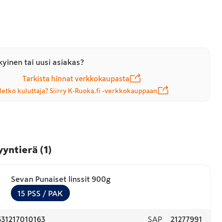
yinen tai uusi asiakas?
Tarkista hinnat verkkokaupasta
letko kuluttaja? Siirry K-Ruoka.fi -verkkokauppaan
yyntierä
(
1
)
Sevan Punaiset linssit 900g
15
PSS
/ PAK
331217010163
SAP
21277991