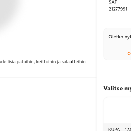
SAP
21277991
Oletko nyk
O
ellisiä patoihin, keittoihin ja salaatteihin – 
Valitse m
KUPA
17