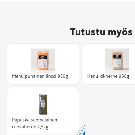
Hyvää
Suomesta -
merkki on
pakattujen
Tutustu myös 
elintarvikkei
ja
eläintenruok
alkuperämerk
joka kertoo
suomalaisista
Menu punainen linssi 950g
Menu kikherne 950g
raaka-aineist
ja työstä. Yh
ainesosan
tuotteet sek
liha, kala, ma
ja munat –
sellaisenaan j
Papuska suomalainen
ruokaherne 2,5kg
osana muita
elintarvikkeit