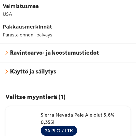
Valmistusmaa
USA
Pakkausmerkinnät
Parasta ennen -päiväys
Ravintoarvo- ja koostumustiedot
Käyttö ja säilytys
Valitse myyntierä
(
1
)
Sierra Nevada Pale Ale olut 5,6%
0,355l
24
PLO
/ LTK