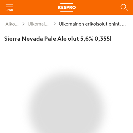
Alkoholijuomat
Ulkomainen erikoisolut
Ulkomainen erikoisolut enint. 8,0% plo
Sierra Nevada Pale Ale olut 5,6% 0,355l