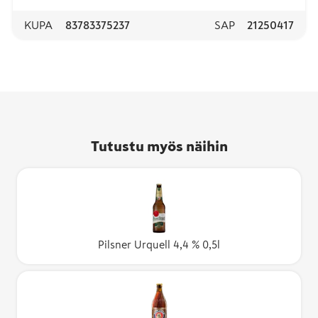
KUPA
83783375237
SAP
21250417
Tutustu myös näihin
Pilsner Urquell 4,4 % 0,5l