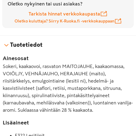
Oletko nykyinen tai uusi asiakas?
Tarkista hinnat verkkokaupasta
Oletko kuluttaja? Siirry K-Ruoka.fi -verkkokauppaan
Tuotetiedot
Ainesosat
Sokeri, kaakaovoi, rasvaton MAITOJAUHE, kaakaomassa,
VOIÖLJY, VEHNÄJAUHO, HERAJAUHE (maito),
riisitärkkelys, emulgointiaine (lesitii ni), hedelmä- ja
kasvistiivisteet (saflori, retiisi, mustaporkkana, sitruuna,
kiinanruusu), spirulinatiiviste, pintakäsittelyaineet
(karnaubavaha, mehiläisvaha (valkoinen)), luontainen vanilja-
aromi. Suklaassa vähintään 28 % kaakaota.
Lisäaineet
E322 Lesitiinit