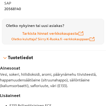
SAP
20568140
Oletko nykyinen tai uusi asiakas?
Tarkista hinnat verkkokaupasta
Oletko kuluttaja? Siirry K-Ruoka.fi -verkkokauppaan
Tuotetiedot
Ainesosat
Vesi, sokeri, hiilidioksidi, aromi, päärynämehu tiivisteestä,
happamuudensäätöaine (sitruunahappo), säilöntäaine
(kaliumsorbaatti), safloriuute, väri (E133).
Lisäaineet
E133 Briljanttisininen FCF