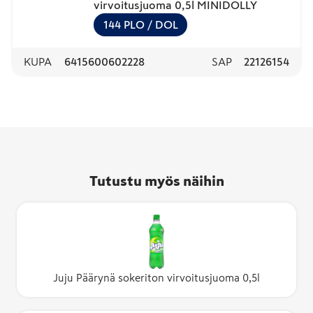
virvoitusjuoma 0,5l MINIDOLLY
144
PLO
/ DOL
KUPA
6415600602228
SAP
22126154
Tutustu myös näihin
Juju Päärynä sokeriton virvoitusjuoma 0,5l