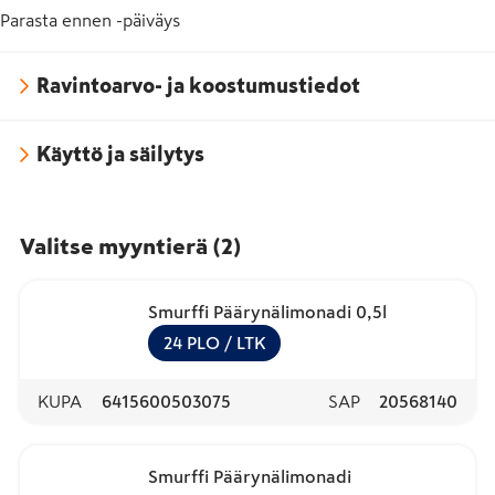
Parasta ennen -päiväys
Ravintoarvo- ja koostumustiedot
Käyttö ja säilytys
Valitse myyntierä
(
2
)
Smurffi Päärynälimonadi 0,5l
24
PLO
/ LTK
KUPA
6415600503075
SAP
20568140
Smurffi Päärynälimonadi