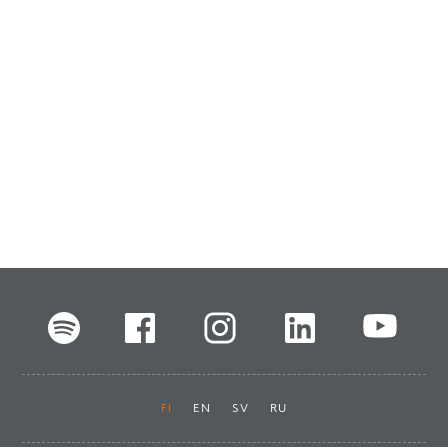
FI
EN
SV
RU