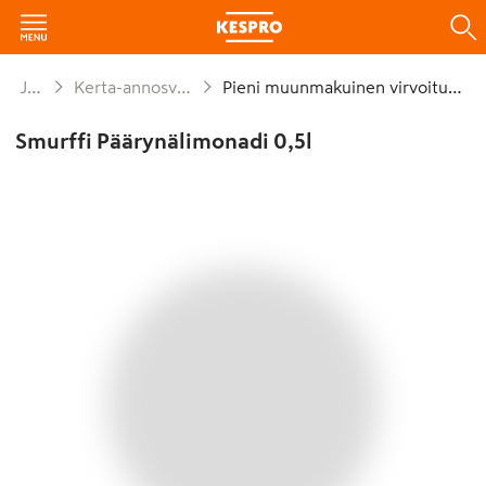
Juomat
Kerta-annosvirvoitusjuomat
Pieni muunmakuinen virvoitusjuoma
Smurffi Päärynälimonadi 0,5l