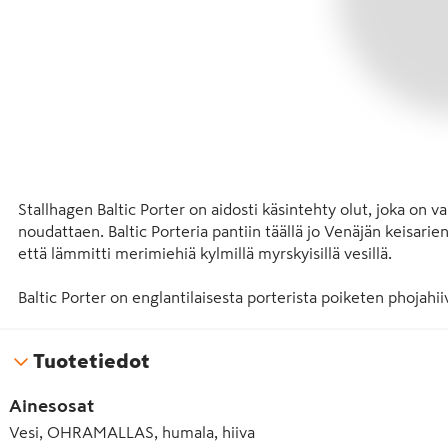
Stallhagen Baltic Porter on aidosti käsintehty olut, joka on 
noudattaen. Baltic Porteria pantiin täällä jo Venäjän keisarien
että lämmitti merimiehiä kylmillä myrskyisillä vesillä.

Baltic Porter on englantilaisesta porterista poiketen phojahii
jolle on tunnusomaista paahteinen maltaisuus ja pähkinäisyys
mineraalisuus ja miellyttävän pyöreä katkero. Savuisuus yh
Tuotetiedot
ainutlaatuiseen makuelämykseen. Panimomestari Mats Ekhol
päällä. Näin olut saa pähkinäisen täyteläisen makunsa ja lähe
Ainesosat
kypsymisen aikana. Baltic Porter on suodattamaton ja maistuu 
suojatussa tilassa kehittyvät maut vielä pitkään pullossakin.
Vesi, OHRAMALLAS, humala, hiiva