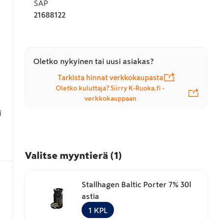
SAP
21688122
Oletko nykyinen tai uusi asiakas?
Tarkista hinnat verkkokaupasta
Oletko kuluttaja? Siirry K-Ruoka.fi -
verkkokauppaan
 
Valitse myyntierä
(
1
)
Stallhagen Baltic Porter 7% 30l
astia
1
KPL