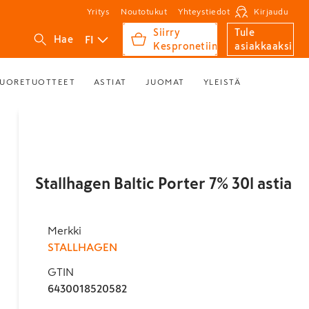
Yritys
Noutotukut
Yhteystiedot
Kirjaudu
Siirry
Tule
FI
Hae
Kespronetiin
asiakkaaksi
UORETUOTTEET
ASTIAT
JUOMAT
YLEISTÄ
Stallhagen Baltic Porter 7% 30l astia
Merkki
STALLHAGEN
GTIN
6430018520582