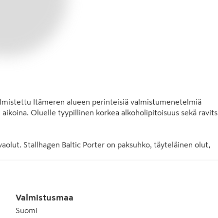
valmistettu Itämeren alueen perinteisiä valmistumenetelmiä 
 aikoina. Oluelle tyypillinen korkea alkoholipitoisuus sekä ravitsi
vaolut. Stallhagen Baltic Porter on paksuhko, täyteläinen olut, 
 sekä viipyvä kevyt savuisuus. Aromissa esiin nousevat mieto 
tyneenä mehevään tuoksuun valmistelee oluen maistelijan 
min oma mallassekoitus savustetaan ja paahdetaan paikan 
s lakritsin mustan värinsä. Maut syvenevät 8 viikkoisen 
Valmistusmaa
erinomaisesti heti tuoreeltaan, mutta säilytettynä viileässä 
Suomi