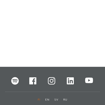
FI
EN
SV
RU