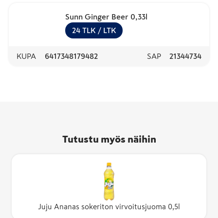
Sunn Ginger Beer 0,33l
24
TLK
/ LTK
KUPA
6417348179482
SAP
21344734
Tutustu myös näihin
Juju Ananas sokeriton virvoitusjuoma 0,5l