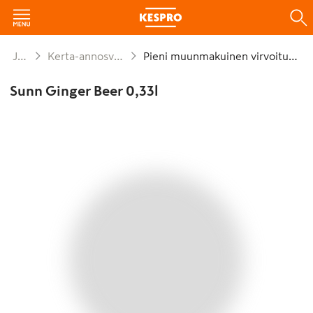
Juomat
Kerta-annosvirvoitusjuomat
Pieni muunmakuinen virvoitusjuoma
Sunn Ginger Beer 0,33l