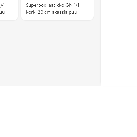
1/4
Superbox laatikko GN 1/1
puu
kork. 20 cm akaasia puu