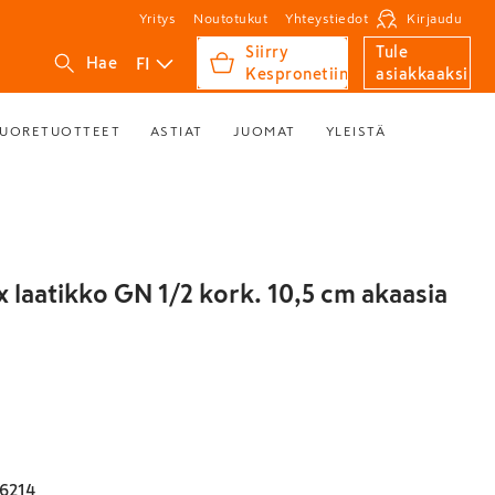
Yritys
Noutotukut
Yhteystiedot
Kirjaudu
Siirry
Tule
FI
Hae
Kespronetiin
asiakkaaksi
UORETUOTTEET
ASTIAT
JUOMAT
YLEISTÄ
 laatikko GN 1/2 kork. 10,5 cm akaasia
6214