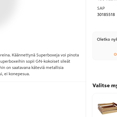
SAP
30185518
Oletko nyk
O
oreina. Käännettynä Superboxeja voi pinota 
 Superboxeihin sopii GN-kokoiset sileät 
in on saatavana käteviä metallisia 
i, ei konepesua.
Valitse m