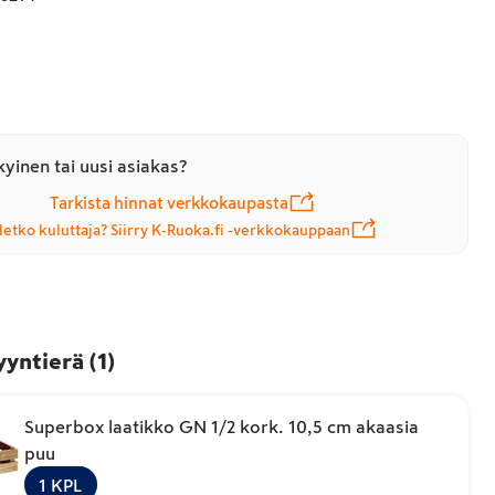
yinen tai uusi asiakas?
Tarkista hinnat verkkokaupasta
letko kuluttaja? Siirry K-Ruoka.fi -verkkokauppaan
yyntierä
(
1
)
Superbox laatikko GN 1/2 kork. 10,5 cm akaasia
puu
1
KPL