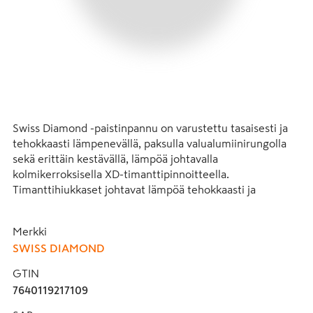
Swiss Diamond -paistinpannu on varustettu tasaisesti ja 
tehokkaasti lämpenevällä, paksulla valualumiinirungolla 
sekä erittäin kestävällä, lämpöä johtavalla 
kolmikerroksisella XD-timanttipinnoitteella. 
Timanttihiukkaset johtavat lämpöä tehokkaasti ja 
nopeasti. Valualumiinirunkoisessa paistoastiassa lämpö 
jakautuu tasaisesti myös pannun laitoihin, mikä varmistaa 
Merkki
ruoka-aineiden tasaisen kypsymisen. Paksu pohja varaa 
SWISS DIAMOND
lämpöä hyvin, joten pannu pysyy kuumana myös suuria 
määriä paistettaessa. Kauniin ruskea paistopinta 
GTIN
muodostuu jo kohtuullisissa paistolämpötiloissa. Pannu 
7640119217109
kestää uuninlämpöä 260 °C saakka, ja sen kahva pysyy 
viileänä liedellä käytettäessä. Pannun halkaisija on 26 cm, 