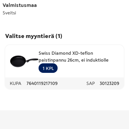
Valmistusmaa
Sveitsi
Valitse myyntierä
(
1
)
Swiss Diamond XD-teflon
paistinpannu 26cm, ei induktiolle
1
KPL
KUPA
7640119217109
SAP
30123209