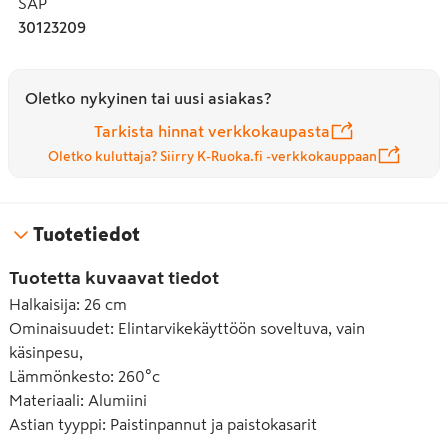
SAP
ja reunan korkeus sisäpuolelta mitattuna 4 cm. Se on 
30123209
valmistettu Sveitsissä lähes 100-prosenttisesti 
kierrätetystä alumiinista. Suositellaan käsinpesua. Ei 
sovellu induktioliedelle.
Oletko nykyinen tai uusi asiakas?
Tarkista hinnat verkkokaupasta
Oletko kuluttaja? Siirry K-Ruoka.fi -verkkokauppaan
Tuotetiedot
Tuotetta kuvaavat tiedot
Halkaisija
:
26 cm
Ominaisuudet
:
Elintarvikekäyttöön soveltuva, vain
käsinpesu,
Lämmönkesto
:
260°c
Materiaali
:
Alumiini
Astian tyyppi
:
Paistinpannut ja paistokasarit