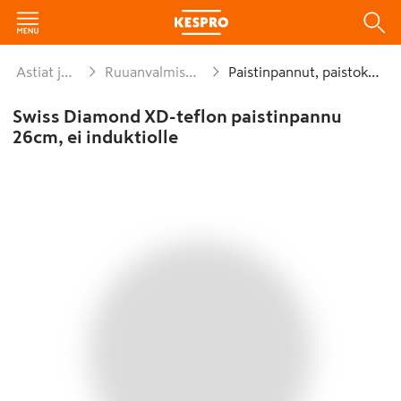
Astiat ja kattaus
Ruuanvalmistusvälineet
Paistinpannut, paistokasarit
Swiss Diamond XD-teflon paistinpannu
26cm, ei induktiolle