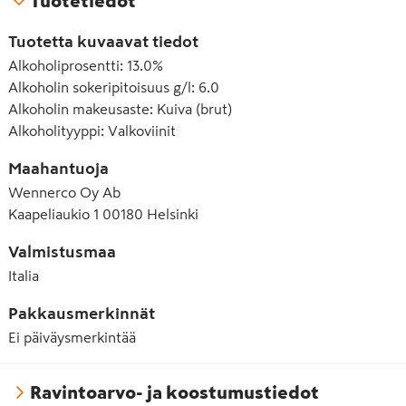
Tuotetiedot
Tuotetta kuvaavat tiedot
Alkoholiprosentti
:
13.0%
Alkoholin sokeripitoisuus g/l
:
6.0
Alkoholin makeusaste
:
Kuiva (brut)
Alkoholityyppi
:
Valkoviinit
Maahantuoja
Wennerco Oy Ab
Kaapeliaukio 1 00180 Helsinki
Valmistusmaa
Italia
Pakkausmerkinnät
Ei päiväysmerkintää
Ravintoarvo- ja koostumustiedot