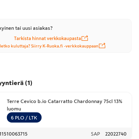
yinen tai uusi asiakas?
Tarkista hinnat verkkokaupasta
letko kuluttaja? Siirry K-Ruoka.fi -verkkokauppaan
yyntierä
(
1
)
Terre Cevico b.io Catarratto Chardonnay 75cl 13%
luomu
6
PLO
/ LTK
11510063715
SAP
22022740