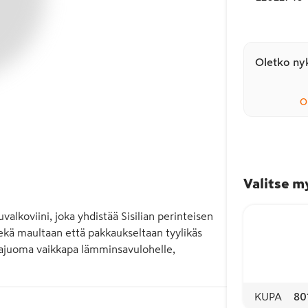
Oletko nyk
O
Valitse m
lkoviini, joka yhdistää Sisilian perinteisen 
ekä maultaan että pakkaukseltaan tyylikäs 
ajuoma vaikkapa lämminsavulohelle, 
KUPA
80