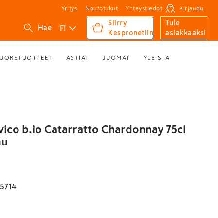
Yritys
Noutotukut
Yhteystiedot
Kirjaudu
Siirry
Tule
FI
Hae
Kespronetiin
asiakkaaksi
UORETUOTTEET
ASTIAT
JUOMAT
YLEISTÄ
vico b.io Catarratto Chardonnay 75cl
mu
5714