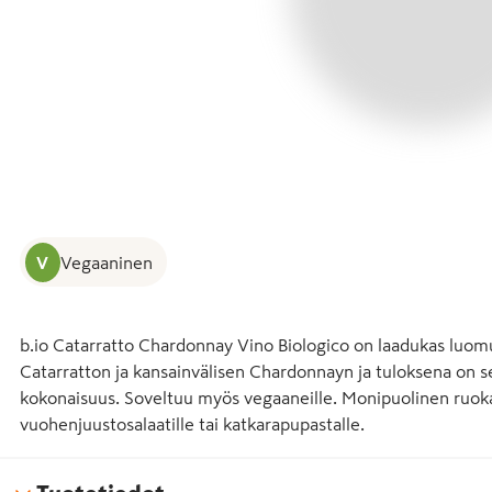
V
Vegaaninen
b.io Catarratto Chardonnay Vino Biologico on laadukas luomuva
Catarratton ja kansainvälisen Chardonnayn ja tuloksena on s
kokonaisuus. Soveltuu myös vegaaneille. Monipuolinen ruok
vuohenjuustosalaatille tai katkarapupastalle.