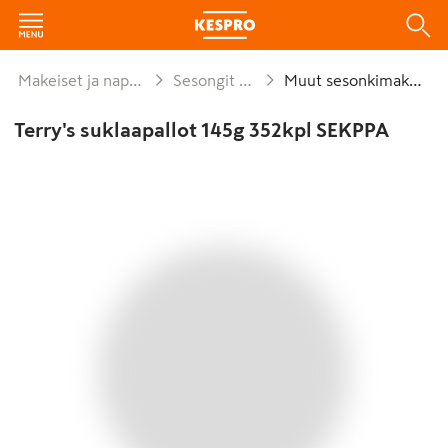
Makeiset ja naposteltavat
Sesongit ja lahjat
Muut sesonkimakeiset
Terry's suklaapallot 145g 352kpl SEKPPA