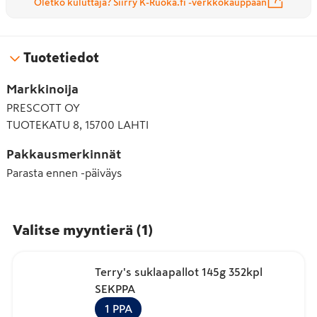
Oletko kuluttaja? Siirry K-Ruoka.fi -verkkokauppaan
Tuotetiedot
Markkinoija
PRESCOTT OY
TUOTEKATU 8, 15700 LAHTI
Pakkausmerkinnät
Parasta ennen -päiväys
Valitse myyntierä
(
1
)
Terry's suklaapallot 145g 352kpl
SEKPPA
1
PPA