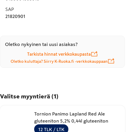
SAP
21820901
Oletko nykyinen tai uusi asiakas?
Tarkista hinnat verkkokaupasta
Oletko kuluttaja? Siirry K-Ruoka.fi -verkkokauppaan
Valitse myyntierä
(
1
)
Tornion Panimo Lapland Red Ale
gluteeniton 5,2% 0,44l gluteeniton
12
TLK
/ LTK