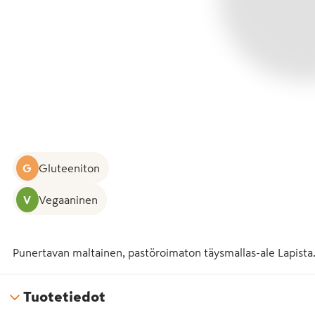
G
Gluteeniton
V
Vegaaninen
Punertavan maltainen, pastöroimaton täysmallas-ale Lapista
Tuotetiedot