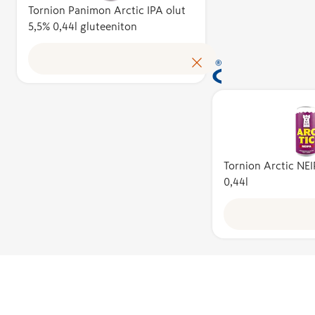
tuotteen
Tornion Panimon Arctic IPA olut
5,5% 0,44l gluteeniton
omakusta
Avainlip
tunnist
suomalai
tuloksen
kotimais
työllisyy
käyttöoi
myöntää
Tornion Arctic NEI
perusteel
0,44l
asiantunt
puoluee
Avainlip
toimikun