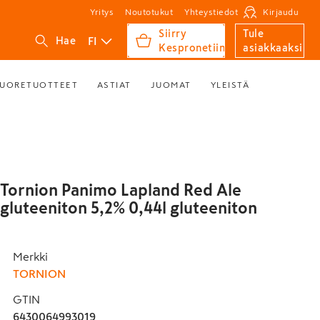
Yritys
Noutotukut
Yhteystiedot
Kirjaudu
Siirry
Tule
FI
Hae
Kespronetiin
asiakkaaksi
UORETUOTTEET
ASTIAT
JUOMAT
YLEISTÄ
Tornion Panimo Lapland Red Ale
gluteeniton 5,2% 0,44l gluteeniton
Merkki
TORNION
GTIN
6430064993019