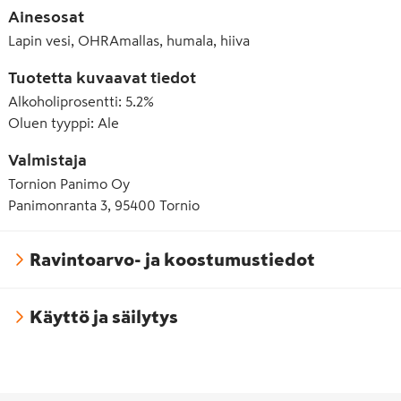
Ainesosat
Lapin vesi, OHRAmallas, humala, hiiva
Tuotetta kuvaavat tiedot
Alkoholiprosentti
:
5.2%
Oluen tyyppi
:
Ale
Valmistaja
Tornion Panimo Oy
Panimonranta 3, 95400 Tornio
Ravintoarvo- ja koostumustiedot
Käyttö ja säilytys