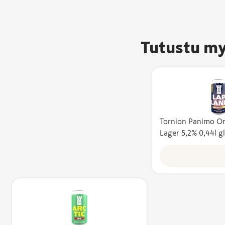
Tutustu my
Tornion Panimo Or
Avainlip
Lager 5,2% 0,44l g
kertoo, e
valmiste
ja sen
kotimais
vähintää
Kotimais
kuvaa su
kustannu