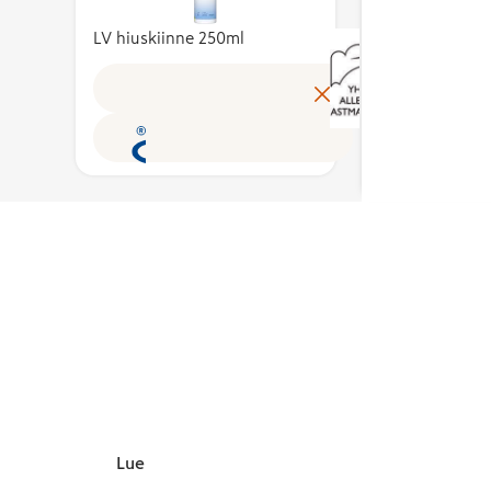
käyttöoikeuden
Tuottee
kustannusten osuutta
myöntää hakemusten
LV hiuskiinne 250ml
sisällä 
tuotteen
perusteella alan
herkist
omakustannusarvosta.
asiantuntijoista koottu
ärsyttä
Avainlippu auttaa
puolueeton
ainesos
tunnistamaan
Avainlippu-merkin
sovelt
suomalaisen työn
toimikunta.
herkkä
tuloksen ja tukemaan
tuoksu
kotimaista
allergi
työllisyyttä. Merkin
hengity
käyttöoikeuden
kärsivä
myöntää hakemusten
Tunnu
perusteella alan
myöntää
asiantuntijoista koottu
Iho- ja
puolueeton
ry.
Avainlippu-merkin
toimikunta.
Lue lisää