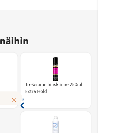
Avainlippu-merkki
kertoo, että tuote on
valmistettu Suomessa
ja sen
näihin
kotimaisuusaste on
vähintään 50 %.
Kotimaisuusaste
kuvaa suomalaisten
kustannusten osuutta
Allerg
tuotteen
vaatim
Avainlippu-merkki
TreSemme hiuskiinne 250ml
omakustannusarvosta.
määrite
kertoo, että tuote on
Extra Hold
Avainlippu auttaa
kulleki
valmistettu Suomessa
Lue lisää
tunnistamaan
tuotety
ja sen
suomalaisen työn
myönt
kotimaisuusaste on
tuloksen ja tukemaan
perust
vähintään 50 %.
kotimaista
puolue
Kotimaisuusaste
työllisyyttä. Merkin
tutkimu
kuvaa suomalaisten