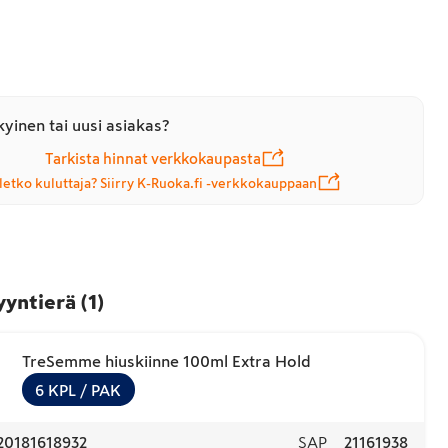
yinen tai uusi asiakas?
Tarkista hinnat verkkokaupasta
letko kuluttaja? Siirry K-Ruoka.fi -verkkokauppaan
yyntierä
(
1
)
TreSemme hiuskiinne 100ml Extra Hold
6
KPL
/ PAK
20181618932
SAP
21161938