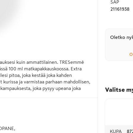
SAP
21161938
Oletko nyk
O
pauksesi kuin ammattilainen. TRESemmé 
evässä 100 ml matkapakkauskoossa. Extra 
esi pitoa, joka kestää joka kahden 
t kurissa ja varmistaa parhaan mahdollisen, 
a kampauksesta, joka pysyy upeana joka 
Valitse m


iuslakkaa noin 25–30 cm:n etäisyydeltä 
OPANE,
KUPA
87