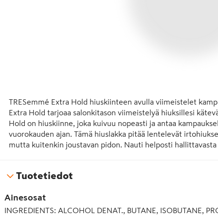
TRESemmé Extra Hold hiuskiinteen avulla viimeistelet kam
Extra Hold tarjoaa salonkitason viimeistelyä hiuksillesi kät
Hold on hiuskiinne, joka kuivuu nopeasti ja antaa kampauksell
vuorokauden ajan. Tämä hiuslakka pitää lentelevät irtohiukse
mutta kuitenkin joustavan pidon. Nauti helposti hallittavast
säässä, sillä hiuskiinne suojaa kampaustasi myös kosteudelta.
Tuotetiedot
Näin käytät TRESemmé Extra Hold -hiuskiinnettä:

Ainesosat
1. Ota kuivia hiuksia pieni osa kerrallaan ja suihkuta niihin h
(lähempää suihkutettuna kiinne jättää hiukset kosteiksi).

INGREDIENTS: ALCOHOL DENAT., BUTANE, ISOBUTANE, PR