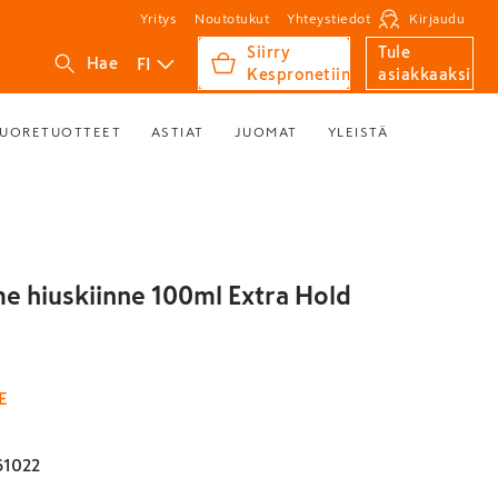
Yritys
Noutotukut
Yhteystiedot
Kirjaudu
Siirry
Tule
FI
Hae
Kespronetiin
asiakkaaksi
UORETUOTTEET
ASTIAT
JUOMAT
YLEISTÄ
 hiuskiinne 100ml Extra Hold
E
61022