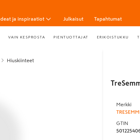
Ideat ja inspiraatiot
Julkaisut
Tapahtumat
VAIN KESPROSTA
PIENTUOTTAJAT
ERIKOISTUKKU
T
Hiuskiinteet
TreSemme
Merkki
TRESEMM
GTIN
50122540