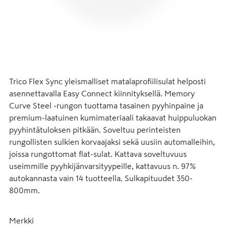
Trico Flex Sync yleismalliset matalaprofiilisulat helposti 
asennettavalla Easy Connect kiinnityksellä. Memory 
Curve Steel -rungon tuottama tasainen pyyhinpaine ja 
premium-laatuinen kumimateriaali takaavat huippuluokan 
pyyhintätuloksen pitkään. Soveltuu perinteisten 
rungollisten sulkien korvaajaksi sekä uusiin automalleihin, 
joissa rungottomat flat-sulat. Kattava soveltuvuus 
useimmille pyyhkijänvarsityypeille, kattavuus n. 97% 
autokannasta vain 14 tuotteella. Sulkapituudet 350-
800mm.
Merkki