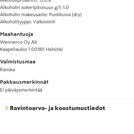
Alkoholin sokeripitoisuus g/l
:
1.0
Alkoholin makeusaste
:
Puolikuiva (dry)
Alkoholityyppi
:
Valkoviinit
Maahantuoja
Wennerco Oy Ab
Kaapeliaukio 1 00180 Helsinki
Valmistusmaa
Ranska
Pakkausmerkinnät
Ei päiväysmerkintää
Ravintoarvo- ja koostumustiedot