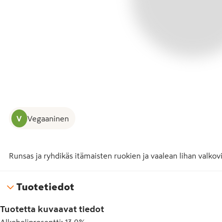
V
Vegaaninen
Runsas ja ryhdikäs itämaisten ruokien ja vaalean lihan valkov
Tuotetiedot
Tuotetta kuvaavat tiedot
Alkoholiprosentti
:
13.0%