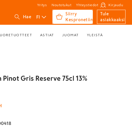
Yritys
Noutotukut
Yhteystiedot
Kirjaudu
Siirry
Tule
FI
Hae
Kespronetiin
asiakkaaksi
UORETUOTTEET
ASTIAT
JUOMAT
YLEISTÄ
 Pinot Gris Reserve 75cl 13%
H
00418