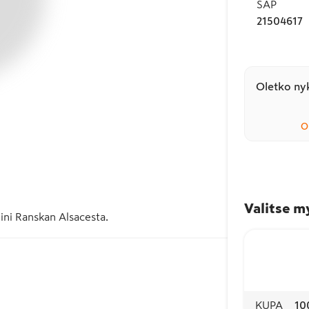
SAP
21504617
Oletko nyk
O
Valitse m
iini Ranskan Alsacesta. 
KUPA
10