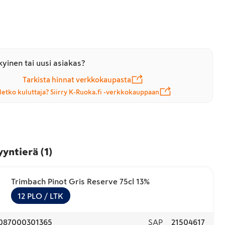
yinen tai uusi asiakas?
Tarkista hinnat verkkokaupasta
letko kuluttaja? Siirry K-Ruoka.fi -verkkokauppaan
yyntierä
(
1
)
Trimbach Pinot Gris Reserve 75cl 13%
12
PLO
/ LTK
087000301365
SAP
21504617