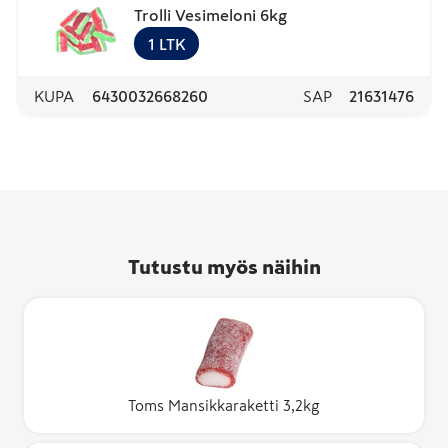
Trolli Vesimeloni 6kg
1
LTK
KUPA
6430032668260
SAP
21631476
Tutustu myös näihin
Toms Mansikkaraketti 3,2kg