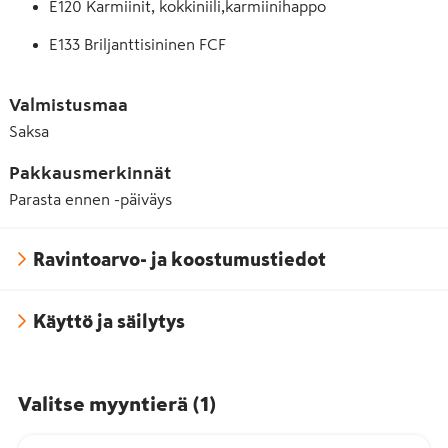
E120 Karmiinit, kokkiniili,karmiinihappo
E133 Briljanttisininen FCF
E270 Maitohappo
Valmistusmaa
E330 Sitruunahappo
Saksa
E420 Sorbitoli
Pakkausmerkinnät
E440 Pektiini
Parasta ennen -päiväys
Ravintoarvo- ja koostumustiedot
Käyttö ja säilytys
Valitse myyntierä
(
1
)