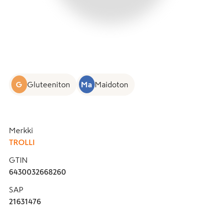
G
Gluteeniton
Ma
Maidoton
Merkki
TROLLI
GTIN
6430032668260
SAP
21631476