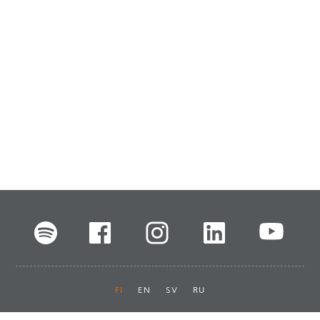
FI
EN
SV
RU