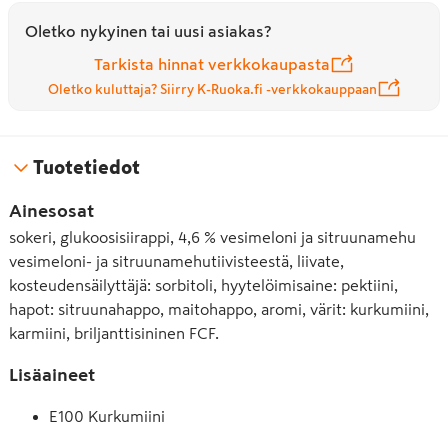
Oletko nykyinen tai uusi asiakas?
Tarkista hinnat verkkokaupasta
Oletko kuluttaja? Siirry K-Ruoka.fi -verkkokauppaan
Tuotetiedot
Ainesosat
sokeri, glukoosisiirappi, 4,6 % vesimeloni ja sitruunamehu
vesimeloni- ja sitruunamehutiivisteestä, liivate,
kosteudensäilyttäjä: sorbitoli, hyytelöimisaine: pektiini,
hapot: sitruunahappo, maitohappo, aromi, värit: kurkumiini,
karmiini, briljanttisininen FCF.
Lisäaineet
E100 Kurkumiini