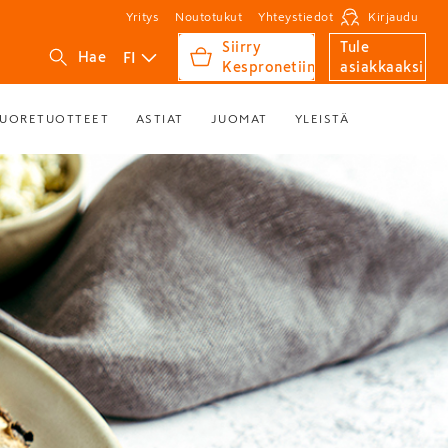
Yritys
Noutotukut
Yhteystiedot
Kirjaudu
Siirry
Tule
FI
Hae
Kespronetiin
asiakkaaksi
UORETUOTTEET
ASTIAT
JUOMAT
YLEISTÄ