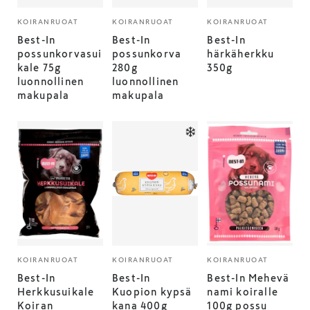
KOIRANRUOAT
KOIRANRUOAT
KOIRANRUOAT
Best-In
Best-In
Best-In
possunkorvasui
possunkorva
härkäherkku
kale 75g
280g
350g
luonnollinen
luonnollinen
makupala
makupala
KOIRANRUOAT
KOIRANRUOAT
KOIRANRUOAT
Best-In
Best-In
Best-In Mehevä
Herkkusuikale
Kuopion kypsä
nami koiralle
Koiran
kana 400g
100g possu