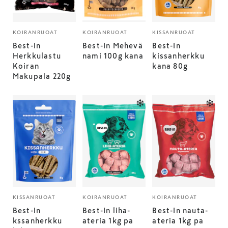
KOIRANRUOAT
KOIRANRUOAT
KISSANRUOAT
Best-In
Best-In Mehevä
Best-In
Herkkulastu
nami 100g kana
kissanherkku
Koiran
kana 80g
Makupala 220g
KISSANRUOAT
KOIRANRUOAT
KOIRANRUOAT
Best-In
Best-In liha-
Best-In nauta-
kssanherkku
ateria 1kg pa
ateria 1kg pa