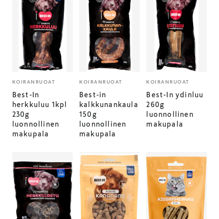
KOIRANRUOAT
KOIRANRUOAT
KOIRANRUOAT
Best-In
Best-in
Best-In ydinluu
herkkuluu 1kpl
kalkkunankaula
260g
230g
150g
luonnollinen
luonnollinen
luonnollinen
makupala
makupala
makupala