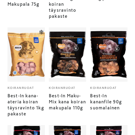
Makupala 75g
koiran
täysravinto
pakaste
KOIRANRUOAT
KOIRANRUOAT
KOIRANRUOAT
Best-In kana-
Best-In Maku-
Best-In
ateria koiran
Mix kana koiran
kananfile 90g
täysravinto 1kg
makupala 110g
suomalainen
pakaste