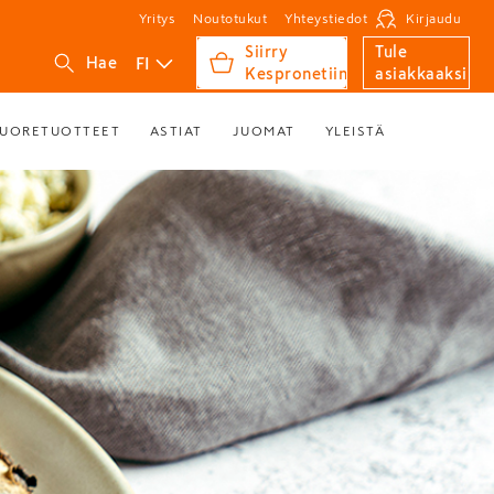
Yritys
Noutotukut
Yhteystiedot
Kirjaudu
Siirry
Tule
FI
Hae
Kespronetiin
asiakkaaksi
UORETUOTTEET
ASTIAT
JUOMAT
YLEISTÄ