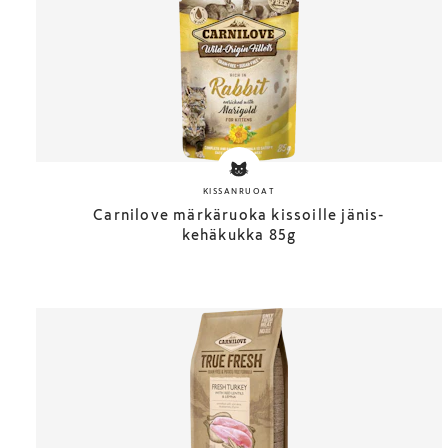
KISSANRUOAT
Carnilove märkäruoka kissoille jänis-
kehäkukka 85g