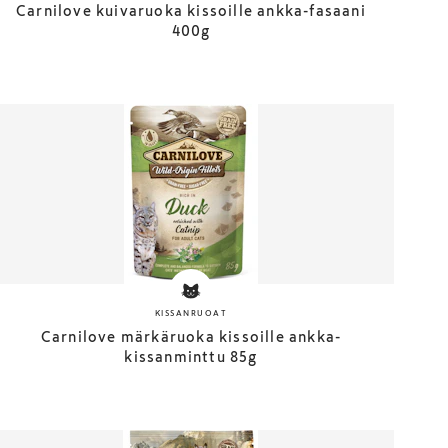
Carnilove kuivaruoka kissoille ankka-fasaani
400g
KISSANRUOAT
Carnilove märkäruoka kissoille ankka-
kissanminttu 85g