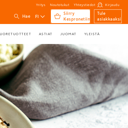
Yritys
Noutotukut
Yhteystiedot
Kirjaudu
Siirry
Tule
FI
Hae
Kespronetiin
asiakkaaksi
UORETUOTTEET
ASTIAT
JUOMAT
YLEISTÄ