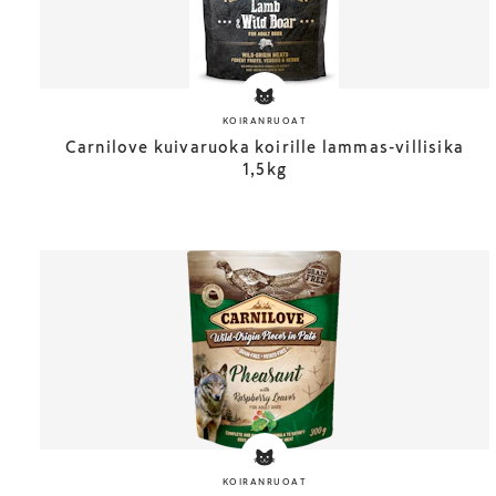
KOIRANRUOAT
Carnilove kuivaruoka koirille lammas-villisika
1,5kg
KOIRANRUOAT