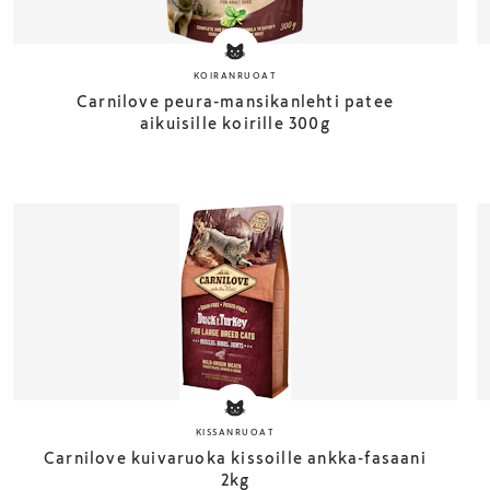
KOIRANRUOAT
Carnilove peura-mansikanlehti patee
aikuisille koirille 300g
KISSANRUOAT
Carnilove kuivaruoka kissoille ankka-fasaani
2kg