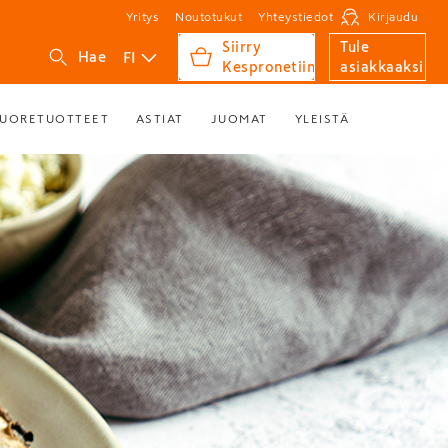
Yritys
Noutotukut
Yhteystiedot
Kirjaudu
Siirry
Tule
FI
Hae
Kespronetiin
asiakkaaksi
UORETUOTTEET
ASTIAT
JUOMAT
YLEISTÄ