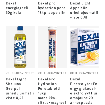
Dexal
Dexal pro
Dexal Light
energiageeli
hydration pore
Appelsiini
30g kola
18kpl appelsiin
urheilujuomatii
viste 0,4l
URHEILURAVINTEET
URHEILURAVINTEET
URHEILURAVINTEET
Dexal Light
Dexal Pro
Dexal
Sitruuna-
Hydration
Electrolyte+En
Greippi
Poretabletti
ergy glukoosi-
urheilujuomatii
18kpl
elektrolyyttiju
viste 0,4l
mansikka-
omajauhe 20
sitrus+magnesi
annospussia