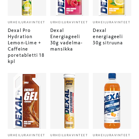
URHEILURAVINTEET
URHEILURAVINTEET
URHEILURAVINTEET
Dexal Pro
Dexal
Dexal
Hydration
Energiageeli
energiageeli
Lemon-Lime +
30g vadelma-
30g sitruuna
Caffeine
mansikka
poretabletti 18
kpl
URHEILURAVINTEET
URHEILURAVINTEET
URHEILURAVINTEET