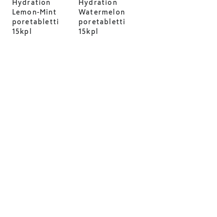
Hydration
Hydration
Lemon-Mint
Watermelon
poretabletti
poretabletti
15kpl
15kpl