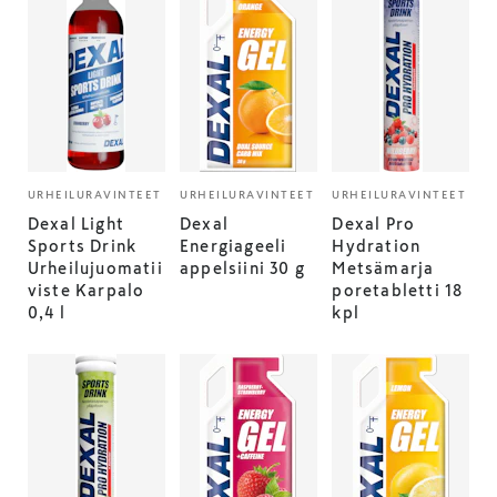
URHEILURAVINTEET
URHEILURAVINTEET
URHEILURAVINTEET
Dexal Light
Dexal
Dexal Pro
Sports Drink
Energiageeli
Hydration
Urheilujuomatii
appelsiini 30 g
Metsämarja
viste Karpalo
poretabletti 18
0,4 l
kpl