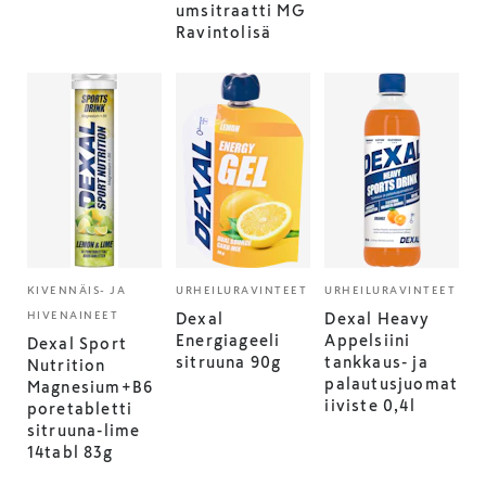
umsitraatti MG
Ravintolisä
KIVENNÄIS- JA
URHEILURAVINTEET
URHEILURAVINTEET
HIVENAINEET
Dexal
Dexal Heavy
Energiageeli
Appelsiini
Dexal Sport
sitruuna 90g
tankkaus- ja
Nutrition
palautusjuomat
Magnesium+B6
iiviste 0,4l
poretabletti
sitruuna-lime
14tabl 83g