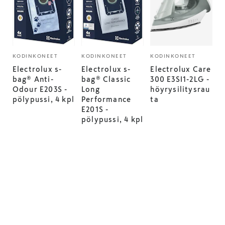
KODINKONEET
KODINKONEET
KODINKONEET
Electrolux s-
Electrolux s-
Electrolux Care
bag® Anti-
bag® Classic
300 E3SI1-2LG -
Odour E203S -
Long
höyrysilitysrau
pölypussi, 4 kpl
Performance
ta
E201S -
pölypussi, 4 kpl