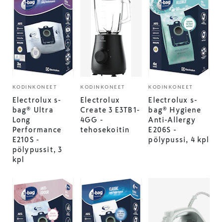
KODINKONEET
KODINKONEET
KODINKONEET
Electrolux s-
Electrolux
Electrolux s-
bag® Ultra
Create 3 E3TB1-
bag® Hygiene
Long
4GG -
Anti-Allergy
Performance
tehosekoitin
E206S -
E210S -
pölypussi, 4 kpl
pölypussit, 3
kpl