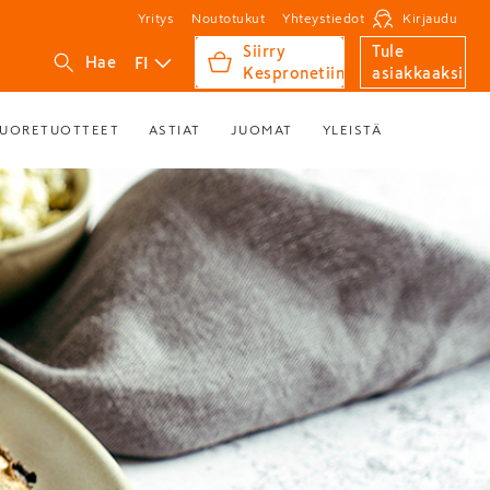
Yritys
Noutotukut
Yhteystiedot
Kirjaudu
Siirry
Tule
FI
Hae
Kespronetiin
asiakkaaksi
UORETUOTTEET
ASTIAT
JUOMAT
YLEISTÄ