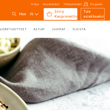
Yritys
Noutotukut
Yhteystiedot
Kirjaudu
Siirry
Tule
FI
Hae
Kespronetiin
asiakkaaksi
UORETUOTTEET
ASTIAT
JUOMAT
YLEISTÄ