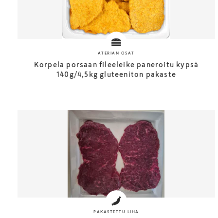
ATERIAN OSAT
Korpela porsaan fileeleike paneroitu kypsä
140g/4,5kg gluteeniton pakaste
PAKASTETTU LIHA