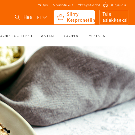
Yritys
Noutotukut
Yhteystiedot
Kirjaudu
Siirry
Tule
FI
Hae
Kespronetiin
asiakkaaksi
UORETUOTTEET
ASTIAT
JUOMAT
YLEISTÄ