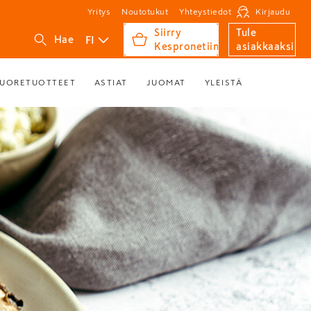
Yritys
Noutotukut
Yhteystiedot
Kirjaudu
Siirry
Tule
FI
Hae
Kespronetiin
asiakkaaksi
UORETUOTTEET
ASTIAT
JUOMAT
YLEISTÄ