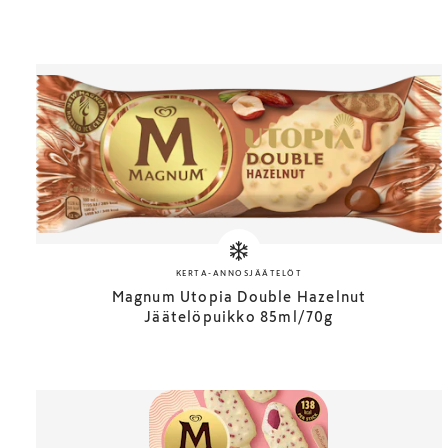
KERTA-ANNOSJÄÄTELÖT
Magnum Utopia Double Hazelnut
Jäätelöpuikko 85ml/70g