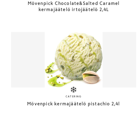
Mövenpick Chocolate&Salted Caramel
kermajäätelö irtojäätelö 2,4L
CATERING
Mövenpick kermajäätelö pistachio 2,4l