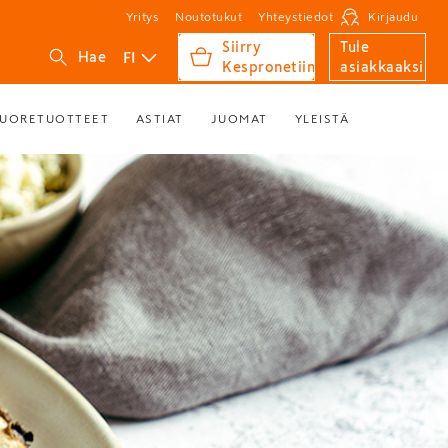
Yritys
Noutotukut
Yhteystiedot
Kirjaudu
Siirry
Tule
FI
Hae
Kespronetiin
asiakkaaksi
UORETUOTTEET
ASTIAT
JUOMAT
YLEISTÄ