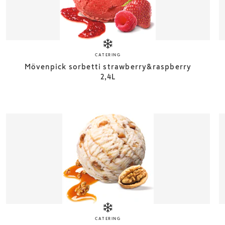
CATERING
Mövenpick sorbetti strawberry&raspberry
2,4L
CATERING