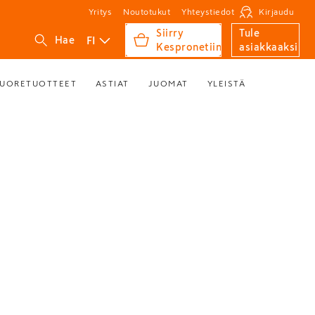
Yritys
Noutotukut
Yhteystiedot
Kirjaudu
Siirry
Tule
FI
Hae
Kespronetiin
asiakkaaksi
UORETUOTTEET
ASTIAT
JUOMAT
YLEISTÄ