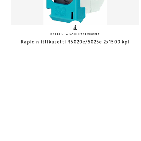
PAPERI- JA KOULUTARVIKKEET
Rapid niittikasetti R5020e/5025e 2x1500 kpl