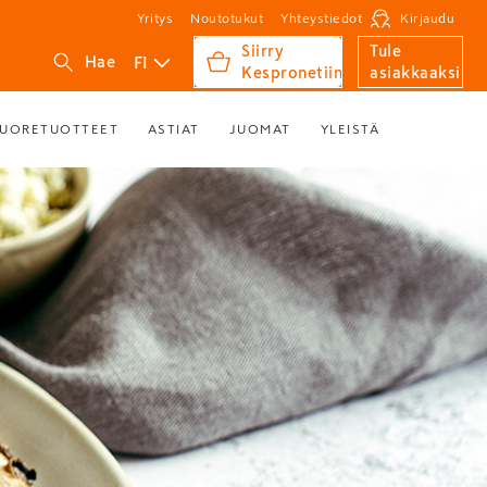
Yritys
Noutotukut
Yhteystiedot
Kirjaudu
Siirry
Tule
FI
Hae
Kespronetiin
asiakkaaksi
UORETUOTTEET
ASTIAT
JUOMAT
YLEISTÄ