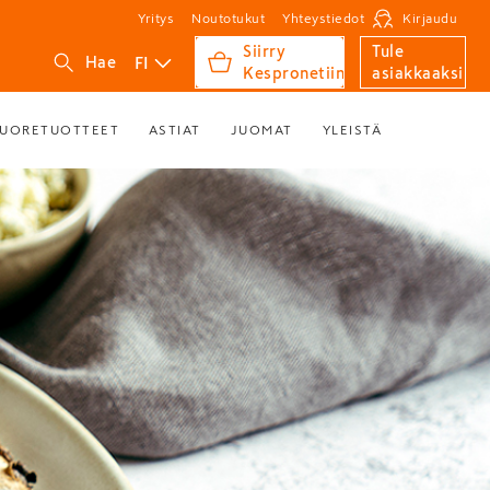
Yritys
Noutotukut
Yhteystiedot
Kirjaudu
Siirry
Tule
FI
Hae
Kespronetiin
asiakkaaksi
UORETUOTTEET
ASTIAT
JUOMAT
YLEISTÄ