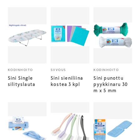
KODINHOITO
SIIVOUS
KODINHOITO
Sini Single
Sini sieniliina
Sini punottu
silityslauta
kostea 3 kpl
pyykkinaru 30
m x 5 mm