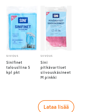
SIIVOUS
SIIVOUS
Sinifinet
Sini
talousliina 5
pitkävartiset
kpl pkt
siivouskäsineet
M pinkki
Lataa lisää