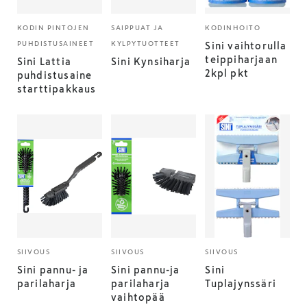
KODIN PINTOJEN
SAIPPUAT JA
KODINHOITO
PUHDISTUSAINEET
KYLPYTUOTTEET
Sini vaihtorulla
teippiharjaan
Sini Lattia
Sini Kynsiharja
2kpl pkt
puhdistusaine
starttipakkaus
SIIVOUS
SIIVOUS
SIIVOUS
Sini pannu- ja
Sini pannu-ja
Sini
parilaharja
parilaharja
Tuplajynssäri
vaihtopää