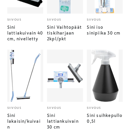
SIIVOUS
SIIVOUS
SIIVOUS
Sini
Sini Vaihtopäät
Sini iso
lattiakuivain 40
tiskiharjaan
sinipiika 30 cm
cm, nivelletty
2kpl/pkt
SIIVOUS
SIIVOUS
SIIVOUS
Sini
Sini
Sini suihkepullo
lakaisin/kuivai
lattiankuivain
0,5l
n
30 cm