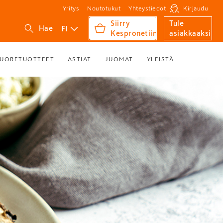
Yritys
Noutotukut
Yhteystiedot
Kirjaudu
Siirry
Tule
FI
Hae
Kespronetiin
asiakkaaksi
UORETUOTTEET
ASTIAT
JUOMAT
YLEISTÄ