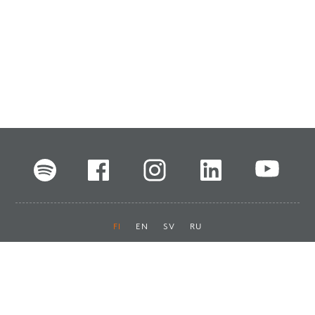
FI
EN
SV
RU
Pikalinkit