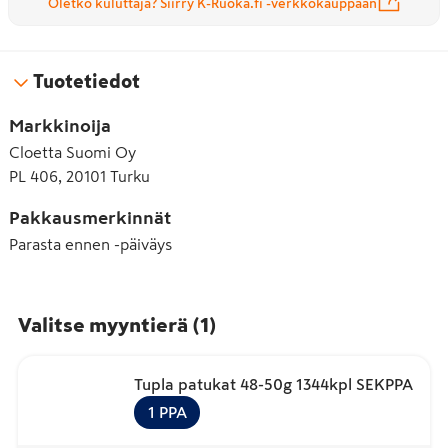
Oletko kuluttaja? Siirry K-Ruoka.fi -verkkokauppaan
Tuotetiedot
Markkinoija
Cloetta Suomi Oy
PL 406, 20101 Turku
Pakkausmerkinnät
Parasta ennen -päiväys
Valitse myyntierä
(
1
)
Tupla patukat 48-50g 1344kpl SEKPPA
1
PPA