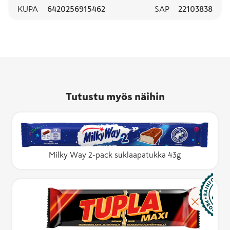
KUPA
6420256915462
SAP
22103838
Tutustu myös näihin
Milky Way 2-pack suklaapatukka 43g