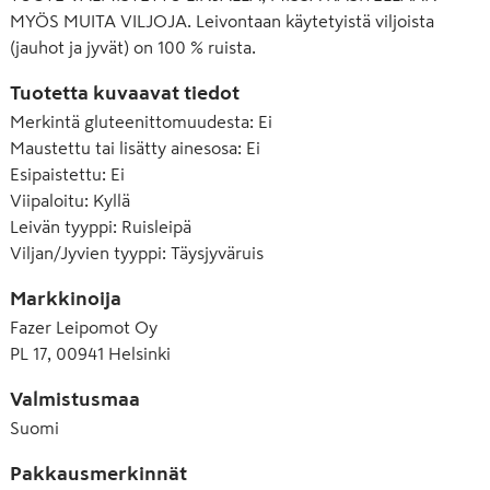
MYÖS MUITA VILJOJA. Leivontaan käytetyistä viljoista
(jauhot ja jyvät) on 100 % ruista.
Tuotetta kuvaavat tiedot
Merkintä gluteenittomuudesta
:
Ei
Maustettu tai lisätty ainesosa
:
Ei
Esipaistettu
:
Ei
Viipaloitu
:
Kyllä
Leivän tyyppi
:
Ruisleipä
Viljan/Jyvien tyyppi
:
Täysjyväruis
Markkinoija
Fazer Leipomot Oy
PL 17, 00941 Helsinki
Valmistusmaa
Suomi
Pakkausmerkinnät