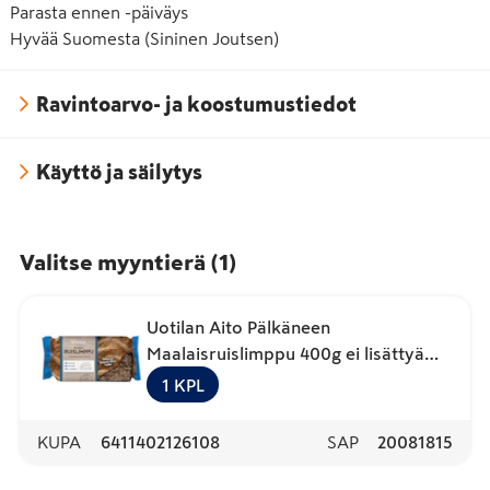
Parasta ennen -päiväys
Hyvää Suomesta (Sininen Joutsen)
Ravintoarvo- ja koostumustiedot
Käyttö ja säilytys
Valitse myyntierä
(
1
)
Uotilan Aito Pälkäneen
Maalaisruislimppu 400g ei lisättyä
hiivaa
1
KPL
KUPA
6411402126108
SAP
20081815