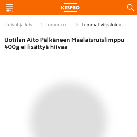
Leivät ja leivonnaiset
Tumma ruokaleipä
Tummat viipaloidut leivät
Uotilan Aito Pälkäneen Maalaisruislimppu
400g ei lisättyä hiivaa