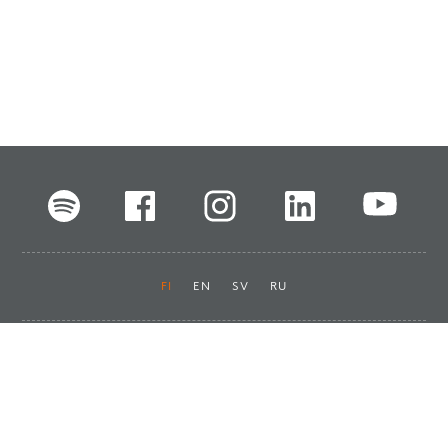
FI
EN
SV
RU
Pikalinkit
Oiva-raportit
Laskut ja maksut
Ota yhteyttä
Anna palautetta