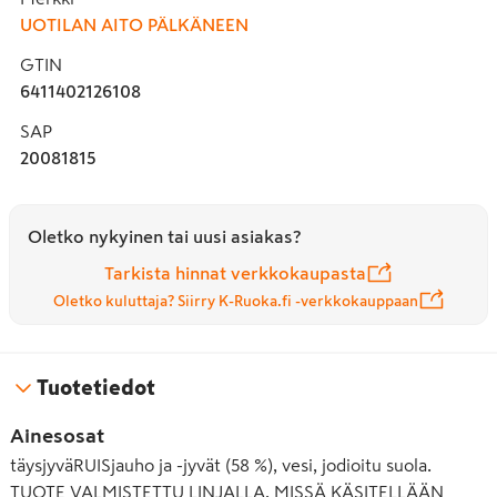
UOTILAN AITO PÄLKÄNEEN
GTIN
6411402126108
SAP
20081815
Oletko nykyinen tai uusi asiakas?
Tarkista hinnat verkkokaupasta
Oletko kuluttaja? Siirry K-Ruoka.fi -verkkokauppaan
Tuotetiedot
Ainesosat
täysjyväRUISjauho ja -jyvät (58 %), vesi, jodioitu suola.
TUOTE VALMISTETTU LINJALLA, MISSÄ KÄSITELLÄÄN