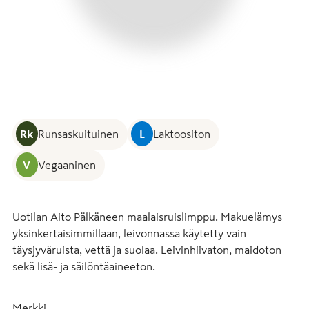
Rk
Runsaskuituinen
L
Laktoositon
V
Vegaaninen
Uotilan Aito Pälkäneen maalaisruislimppu. Makuelämys 
yksinkertaisimmillaan, leivonnassa käytetty vain 
täysjyväruista, vettä ja suolaa. Leivinhiivaton, maidoton 
sekä lisä- ja säilöntäaineeton.
Merkki