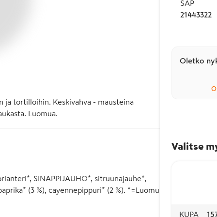
SAP
21443322
Oletko nyk
O
 ja tortilloihin. Keskivahva - mausteina 
 Maukasta. Luomua.
Valitse m
korianteri*, SINAPPIJAUHO*, sitruunajauhe*,
paprika* (3 %), cayennepippuri* (2 %). *=Luomu
KUPA
15