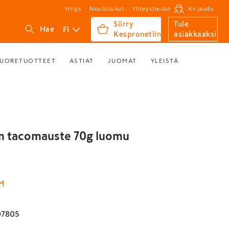
Yritys
Noutotukut
Yhteystiedot
Kirjaudu
Siirry
Tule
FI
Hae
Kespronetiin
asiakkaaksi
UORETUOTTEET
ASTIAT
JUOMAT
YLEISTÄ
m tacomauste 70g luomu
M
97805