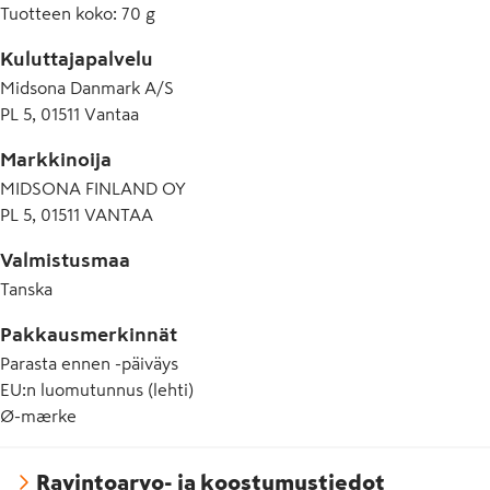
Tuotteen koko
:
70 g
Kuluttajapalvelu
Midsona Danmark A/S
PL 5, 01511 Vantaa
Markkinoija
MIDSONA FINLAND OY
PL 5, 01511 VANTAA
Valmistusmaa
Tanska
Pakkausmerkinnät
Parasta ennen -päiväys
EU:n luomutunnus (lehti)
Ø-mærke
Ravintoarvo- ja koostumustiedot