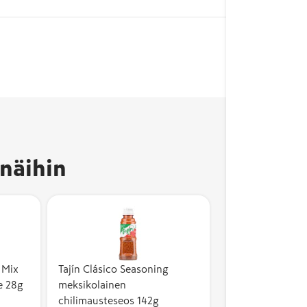
näihin
 Mix
Tajín Clásico Seasoning
e 28g
meksikolainen
chilimausteseos 142g