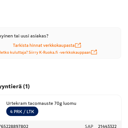
yinen tai uusi asiakas?
Tarkista hinnat verkkokaupasta
letko kuluttaja? Siirry K-Ruoka.fi -verkkokauppaan
yyntierä
(
1
)
Urtekram tacomauste 70g luomu
4
PRK
/ LTK
765228897802
SAP
21443322