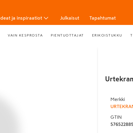
Ideat ja inspiraatiot
Julkaisut
Tapahtumat
VAIN KESPROSTA
PIENTUOTTAJAT
ERIKOISTUKKU
T
Urtekra
Merkki
URTEKRA
GTIN
57652288