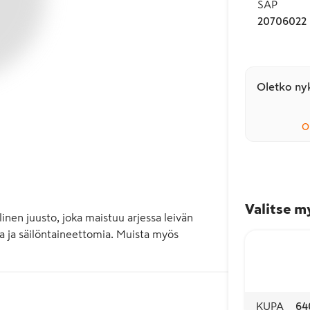
SAP
20706022
Oletko nyk
O
Valitse m
en juusto, joka maistuu arjessa leivän 
a ja säilöntaineettomia. Muista myös 
KUPA
64