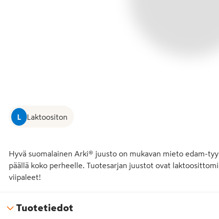
L
Laktoositon
Hyvä suomalainen Arki® juusto on mukavan mieto edam-tyylin
päällä koko perheelle. Tuotesarjan juustot ovat laktoosittomi
viipaleet!
Tuotetiedot