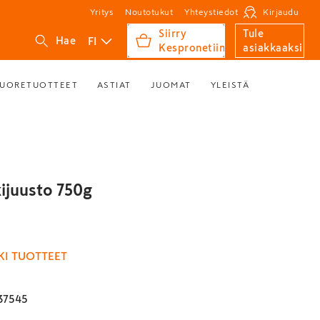
Yritys
Noutotukut
Yhteystiedot
Kirjaudu
Siirry
Tule
FI
Hae
Kespronetiin
asiakkaaksi
UORETUOTTEET
ASTIAT
JUOMAT
YLEISTÄ
kijuusto 750g
KI TUOTTEET
37545