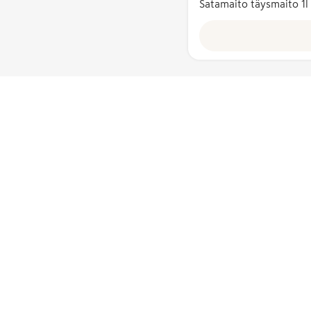
Satamaito täysmaito 1l
on kotimaisia
Lisäksi
lopputuote
valmistetaan 
pakataan
Suomessa.
Hyvää
Suomesta -
merkin
myöntää
Ruokatieto
Yhdistys ry.