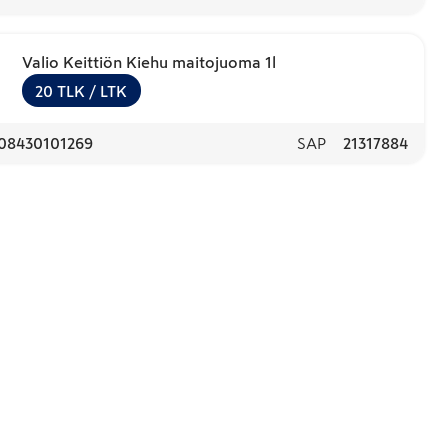
Valio Keittiön Kiehu maitojuoma 1l
20
TLK
/ LTK
08430101269
SAP
21317884