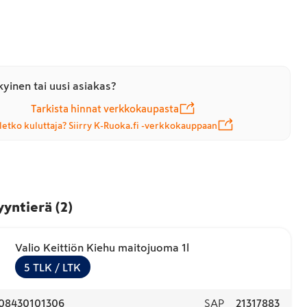
yinen tai uusi asiakas?
Tarkista hinnat verkkokaupasta
letko kuluttaja? Siirry K-Ruoka.fi -verkkokauppaan
yyntierä
(
2
)
Valio Keittiön Kiehu maitojuoma 1l
5
TLK
/ LTK
08430101306
SAP
21317883