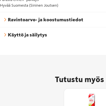
Hyvää Suomesta (Sininen Joutsen)
Ravintoarvo- ja koostumustiedot
Käyttö ja säilytys
Hyvää
Suomesta -
Tutustu myös 
merkki on
pakattujen
elintarvikkei
ja
eläintenruok