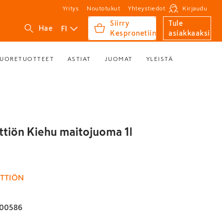
Yritys
Noutotukut
Yhteystiedot
Kirjaudu
Siirry
Tule
FI
Hae
Kespronetiin
asiakkaaksi
UORETUOTTEET
ASTIAT
JUOMAT
YLEISTÄ
ittiön Kiehu maitojuoma 1l
ITTIÖN
00586