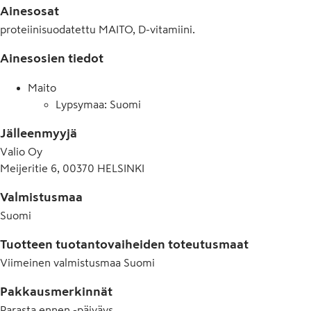
Ainesosat
proteiinisuodatettu MAITO, D-vitamiini.
Ainesosien tiedot
Maito
Lypsymaa: Suomi
Jälleenmyyjä
Valio Oy
Meijeritie 6, 00370 HELSINKI
Valmistusmaa
Suomi
Tuotteen tuotantovaiheiden toteutusmaat
Viimeinen valmistusmaa
Suomi
Pakkausmerkinnät
Parasta ennen -päiväys