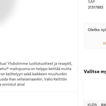
SAP
21317883
Oletko nyk
O
tua! Yhdistimme luottotuotteet ja reseptit, 
 Kiehu® maitojuoma on helppo keittää mutta 
Valitse m
uuron keittelyyn sekä kaikkeen muuhunkin 
juoda ihan sellaisenaankin. Valio Keittiön 
a onnistut aina!
KUPA
64