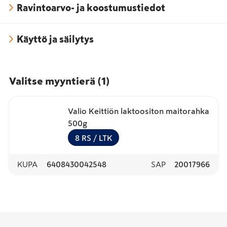
Ravintoarvo- ja koostumustiedot
Käyttö ja säilytys
Valitse myyntierä
(
1
)
Valio Keittiön laktoositon maitorahka
500g
8
RS
/ LTK
KUPA
6408430042548
SAP
20017966