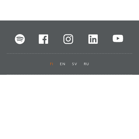
FI
EN
SV
RU
Pikalinkit
Oiva-raportit
Laskut ja maksut
Ota yhteyttä
Anna palautetta
Tukku
Usein kysyttyä
Haluan asiakkaaksi
Käyttöturvatiedotteet