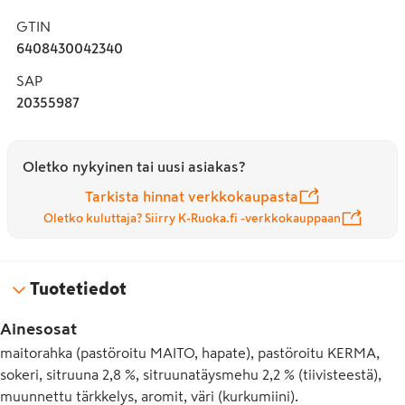
Keittiön avulla onnistut aina!
GTIN
6408430042340
SAP
20355987
Oletko nykyinen tai uusi asiakas?
Tarkista hinnat verkkokaupasta
Oletko kuluttaja? Siirry K-Ruoka.fi -verkkokauppaan
Tuotetiedot
Ainesosat
maitorahka (pastöroitu MAITO, hapate), pastöroitu KERMA,
sokeri, sitruuna 2,8 %, sitruunatäysmehu 2,2 % (tiivisteestä),
muunnettu tärkkelys, aromit, väri (kurkumiini).