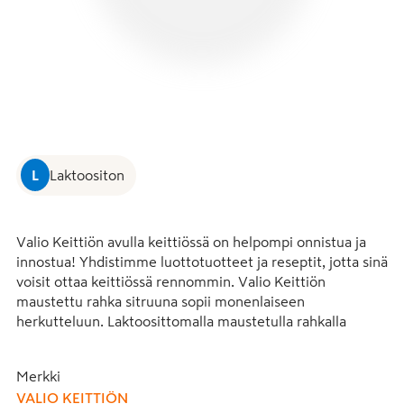
L
Laktoositon
Valio Keittiön avulla keittiössä on helpompi onnistua ja 
innostua! Yhdistimme luottotuotteet ja reseptit, jotta sinä 
voisit ottaa keittiössä rennommin. Valio Keittiön 
maustettu rahka sitruuna sopii monenlaiseen 
herkutteluun. Laktoosittomalla maustetulla rahkalla 
syntyvät ihanat jälkiruoat ja maukkaat leivonnaiset. Ja 
ihanalta sitruunarahka maistuu ihan sellaisenaankin. 
Merkki
Tutustu myös valikoiman muihin herkullisiin 
VALIO KEITTIÖN
makuvaihtoehtoihin ja maistuviin resepteihin. Valio 