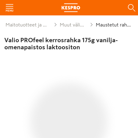
Maitotuotteet ja munat
Muut välipalat
Maustetut rahkat
Valio PROfeel kerrosrahka 175g vanilja-
omenapaistos laktoositon