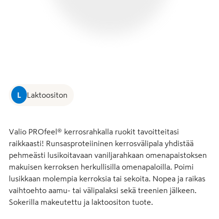
L
Laktoositon
Valio PROfeel® kerrosrahkalla ruokit tavoitteitasi 
raikkaasti! Runsasproteiininen kerrosvälipala yhdistää 
pehmeästi lusikoitavaan vaniljarahkaan omenapaistoksen 
makuisen kerroksen herkullisilla omenapaloilla. Poimi 
lusikkaan molempia kerroksia tai sekoita. Nopea ja raikas 
vaihtoehto aamu- tai välipalaksi sekä treenien jälkeen. 
Sokerilla makeutettu ja laktoositon tuote.