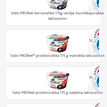
Valio PROfeel kerrosrahka 175g vanilja-mustikkapiirakka
laktoositon
Valio PROfeel® proteiinirahka 175 g mansikka laktoositon
Valio PROfeel proteiinirahka 175 g vadelma laktoositon