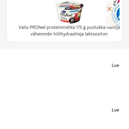
Lue lisä
Valio PROfeel proteiinirahka 175 g puolukka-vanilja
vähemmän hiilihydraatteja laktoositon
Lue lisä
Lue lisä