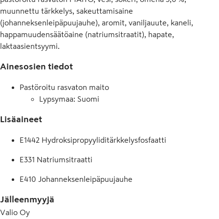
muunnettu tärkkelys, sakeuttamisaine
(johanneksenleipäpuujauhe), aromit, vaniljauute, kaneli,
happamuudensäätöaine (natriumsitraatit), hapate,
laktaasientsyymi.
Ainesosien tiedot
Pastöroitu rasvaton maito
Lypsymaa: Suomi
Lisäaineet
E1442 Hydroksipropyyliditärkkelysfosfaatti
E331 Natriumsitraatti
E410 Johanneksenleipäpuujauhe
Jälleenmyyjä
Valio Oy