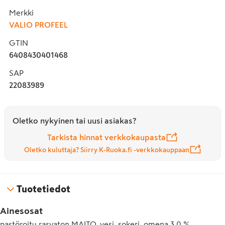
Merkki
VALIO PROFEEL
GTIN
6408430401468
SAP
22083989
Oletko nykyinen tai uusi asiakas?
Tarkista hinnat verkkokaupasta
Oletko kuluttaja? Siirry K-Ruoka.fi -verkkokauppaan
Tuotetiedot
Ainesosat
pastöroitu rasvaton MAITO, vesi, sokeri, omena 3,0 %,