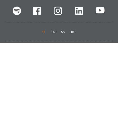
FI
EN
SV
RU
Pikalinkit
Oiva-raportit
Laskut ja maksut
Ota yhteyttä
Anna palautetta
Tukku
Usein kysyttyä
Haluan asiakkaaksi
Käyttöturvatiedotteet
Tilaa uutiskirje