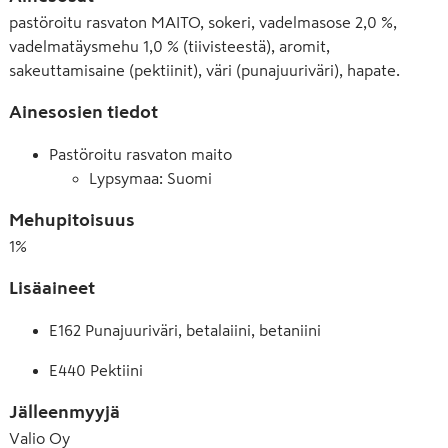
pastöroitu rasvaton MAITO, sokeri, vadelmasose 2,0 %,
vadelmatäysmehu 1,0 % (tiivisteestä), aromit,
sakeuttamisaine (pektiinit), väri (punajuuriväri), hapate.
Ainesosien tiedot
Pastöroitu rasvaton maito
Lypsymaa: Suomi
Mehupitoisuus
1
%
Lisäaineet
E162 Punajuuriväri, betalaiini, betaniini
E440 Pektiini
Jälleenmyyjä
Valio Oy