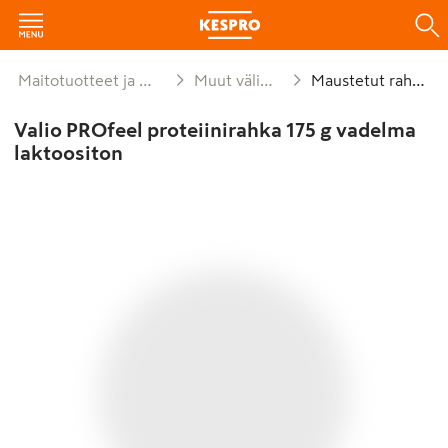
Maitotuotteet ja munat
Muut välipalat
Maustetut rahkat
Valio PROfeel proteiinirahka 175 g vadelma
laktoositon