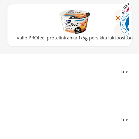
Lue lisä
Valio PROfeel proteiinirahka 175g persikka laktoositon
Lue lisä
Lue lisä