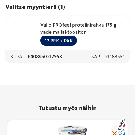
Valitse myyntierä
(
1
)
Valio PROfeel proteiinirahka 175 g
vadelma laktoositon
12
PRK
/ PAK
KUPA
6408430212958
SAP
21188551
Tutustu myös näihin