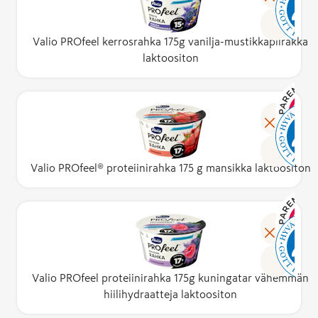
Valio PROfeel kerrosrahka 175g vanilja-mustikkapiirakka
laktoositon
Valio PROfeel® proteiinirahka 175 g mansikka laktoositon
Valio PROfeel proteiinirahka 175g kuningatar vähemmän
hiilihydraatteja laktoositon