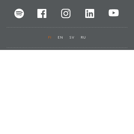
FI
EN
SV
RU
Pikalinkit
Oiva-raportit
Laskut ja maksut
Ota yhteyttä
Anna palautetta
Tukku
Usein kysyttyä
Haluan asiakkaaksi
Käyttöturvatiedotteet
Tilaa uutiskirje