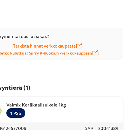
yinen tai uusi asiakas?
Tarkista hinnat verkkokaupasta
letko kuluttaja? Siirry K-Ruoka.fi -verkkokauppaan
yyntierä
(
1
)
Valmix Keräkaalisuikale 1kg
1
PSS
16124577009
SAP
20041384