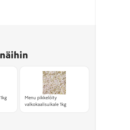
näihin
 1kg
Menu pikkelöity
valkokaalisuikale 1kg