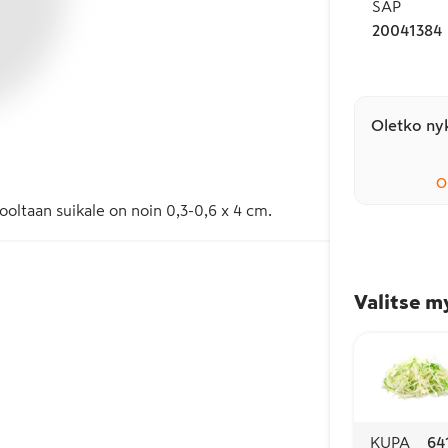
SAP
20041384
Oletko nyk
O
Kooltaan suikale on noin 0,3-0,6 x 4 cm.
Valitse m
KUPA
64