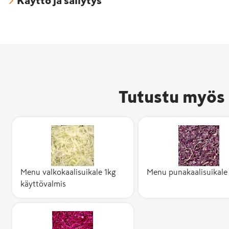
Käyttö ja säilytys
Tutustu myös 
Menu valkokaalisuikale 1kg
Menu punakaalisuikale
käyttövalmis