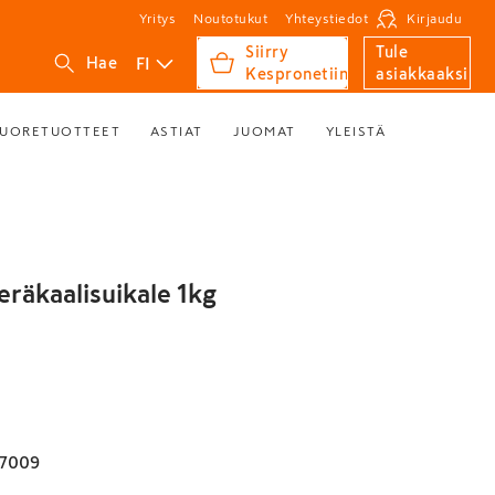
Yritys
Noutotukut
Yhteystiedot
Kirjaudu
Siirry
Tule
FI
Hae
Kespronetiin
asiakkaaksi
UORETUOTTEET
ASTIAT
JUOMAT
YLEISTÄ
eräkaalisuikale 1kg
77009