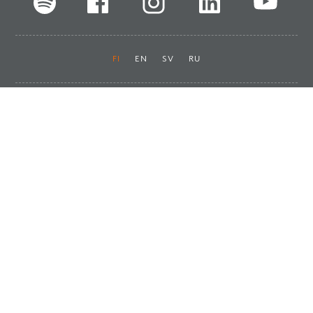
FI
EN
SV
RU
Pikalinkit
Oiva-raportit
Laskut ja maksut
Ota yhteyttä
Anna palautetta
Tukku
Usein kysyttyä
Haluan asiakkaaksi
Käyttöturvatiedotteet
Tilaa uutiskirje
Ota yhteyttä