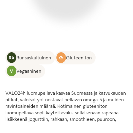
Rk
Runsaskuituinen
G
Gluteeniton
V
Vegaaninen
VALO24h luomupellava kasvaa Suomessa ja kasvukauden 
pitkät, valoisat yöt nostavat pellavan omega-3 ja muiden 
ravintoaineiden määrää. Kotimainen gluteeniton 
luomupellava sopii käytettäväksi sellaisenaan rapeana 
lisäkkeenä jogurttiin, rahkaan, smoothieen, puuroon, 
salaattiin, keittoon tai leivontaan. Valo24h-tuotteissa on 
koko pellavansiemen rouhittuna, joten 1 rkl:n päiväannos 