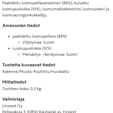
Paahdettu luomupellavansiemen (88%), kuivattu
luomupuolukka (10%), luomumaltodekstriini, luomusokeri ja
luomuauringonkukkaöljy.
Ainesosien tiedot
paahdettu luomupellava (88%)
Viljelymaa: Suomi
Luomupuolukka (10%)
Metsästys- /keräysmaa: Suomi
Tuotetta kuvaavat tiedot
Rakenne/Muoto
:
Rouhittu/murskattu
Mittatiedot
Tuotteen koko
:
0,3 kg
Valmistaja
Linseed Oy
Pellavakuja 3, 61850 Kauhajoki as, Finland