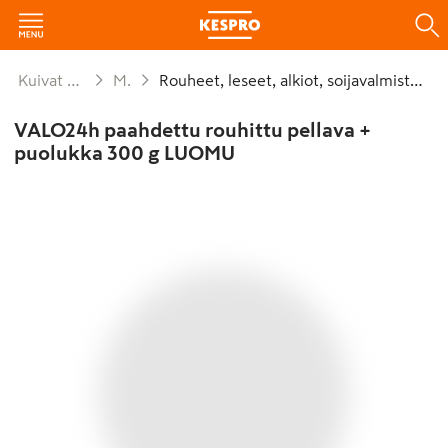
Kuivat elintarvikkeet ja säilykkeet
Muu viljatuote
Rouheet, leseet, alkiot, soijavalmisteet, viljajyvät
VALO24h paahdettu rouhittu pellava +
puolukka 300 g LUOMU