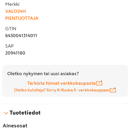
Merkki
tarjoaa päivän omega-3-rasvahapot, runsaasti kuitua, 
VALO24H
magnesiumia, proteiinia ja lignaania. Paahdetussa 
PIENTUOTTAJA
luomupellavansiemenessä on herkullinen pähkinäinen 
maku ja rouhinnan ansiosta ravintoaineet imeytyvät 
GTIN
helposti elimistön käyttöön. Sopii vähähiilihydraattiseen 
6430041314011
ruokavalioon, keliaakikoille ja vegaaneille.
SAP
20941180
Oletko nykyinen tai uusi asiakas?
Tarkista hinnat verkkokaupasta
Oletko kuluttaja? Siirry K-Ruoka.fi -verkkokauppaan
Tuotetiedot
Ainesosat