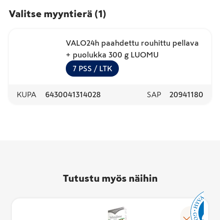
Valitse myyntierä
(
1
)
VALO24h paahdettu rouhittu pellava
+ puolukka 300 g LUOMU
7
PSS
/ LTK
KUPA
6430041314028
SAP
20941180
Tutustu myös näihin