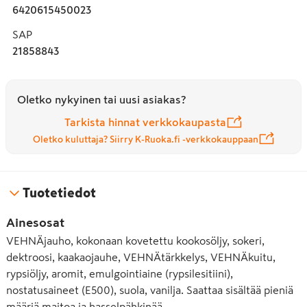
6420615450023
SAP
21858843
Oletko nykyinen tai uusi asiakas?
Tarkista hinnat verkkokaupasta
Oletko kuluttaja? Siirry K-Ruoka.fi -verkkokauppaan
Tuotetiedot
Ainesosat
VEHNÄjauho, kokonaan kovetettu kookosöljy, sokeri,
dektroosi, kaakaojauhe, VEHNÄtärkkelys, VEHNÄkuitu,
rypsiöljy, aromit, emulgointiaine (rypsilesitiini),
nostatusaineet (E500), suola, vanilja. Saattaa sisältää pieniä
määriä maitoa ja hasselpähkinää.