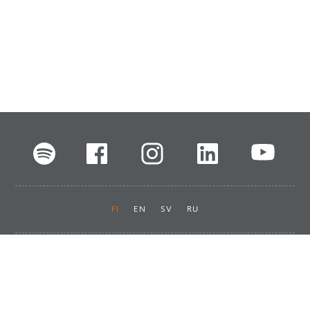
FI
EN
SV
RU
Pikalinkit
Oiva-raportit
Laskut ja maksut