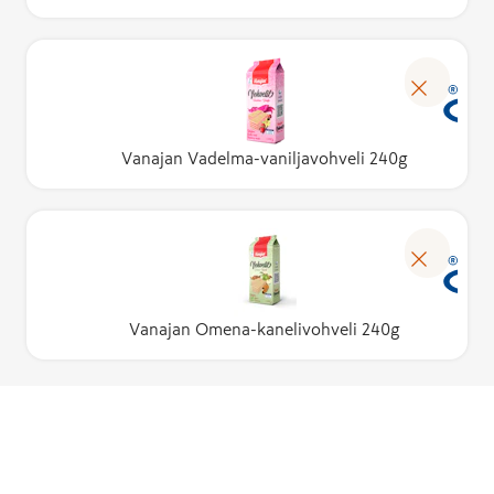
Vanajan Vadelma-vaniljavohveli 240g
Vanajan Omena-kanelivohveli 240g