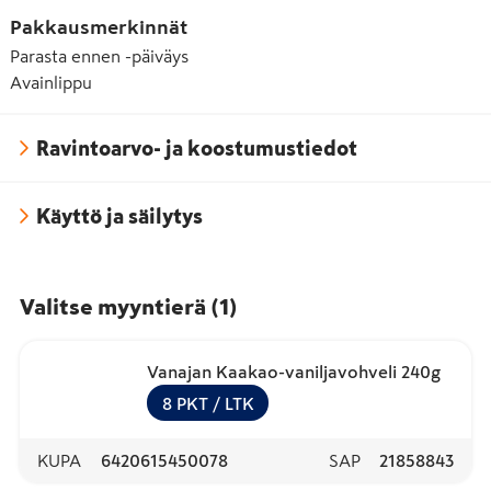
Pakkausmerkinnät
Parasta ennen -päiväys
Avainlippu
Ravintoarvo- ja koostumustiedot
Käyttö ja säilytys
Valitse myyntierä
(
1
)
Vanajan Kaakao-vaniljavohveli 240g
8
PKT
/ LTK
KUPA
6420615450078
SAP
21858843