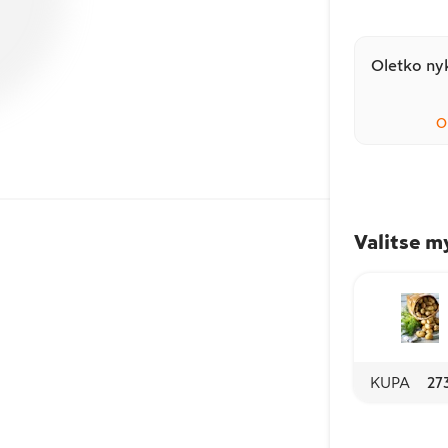
Oletko nyk
O
Valitse m
KUPA
27