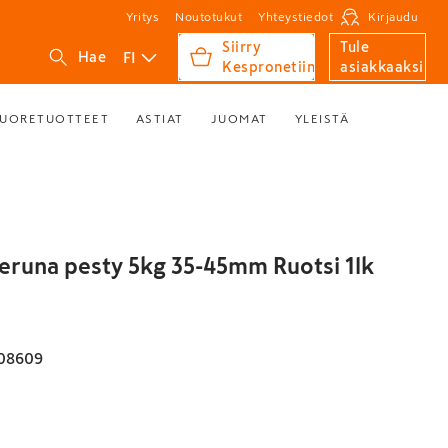
Yritys
Noutotukut
Yhteystiedot
Kirjaudu
Siirry
Tule
FI
Hae
Kespronetiin
asiakkaaksi
UORETUOTTEET
ASTIAT
JUOMAT
YLEISTÄ
eruna pesty 5kg 35-45mm Ruotsi 1lk
08609