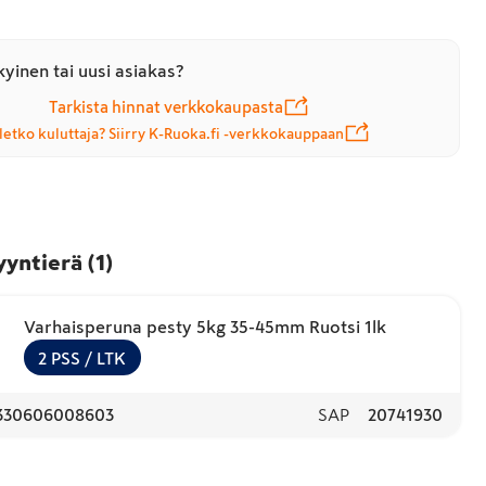
yinen tai uusi asiakas?
Tarkista hinnat verkkokaupasta
letko kuluttaja? Siirry K-Ruoka.fi -verkkokauppaan
yyntierä
(
1
)
Varhaisperuna pesty 5kg 35-45mm Ruotsi 1lk
2
PSS
/ LTK
330606008603
SAP
20741930