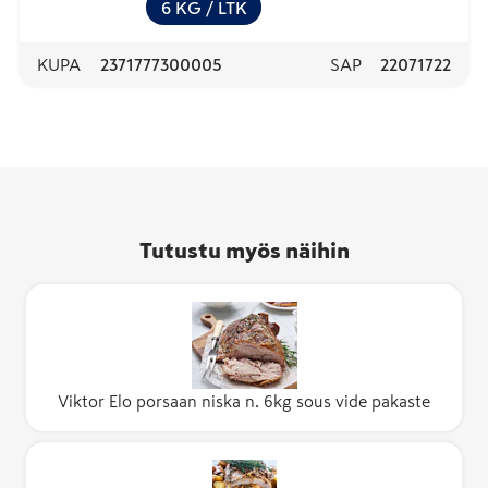
6
KG
/ LTK
KUPA
2371777300005
SAP
22071722
Tutustu myös näihin
Viktor Elo porsaan niska n. 6kg sous vide pakaste