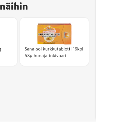
näihin
g
Sana-sol kurkkutabletti 16kpl
48g hunaja-inkivääri