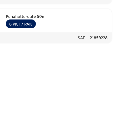
Punahattu-uute 50ml
6
PKT
/ PAK
SAP
21859228