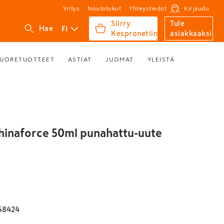
Yritys
Noutotukut
Yhteystiedot
Kirjaudu
Siirry
Tule
FI
Hae
Kespronetiin
asiakkaaksi
UORETUOTTEET
ASTIAT
JUOMAT
YLEISTÄ
hinaforce 50ml punahattu-uute
58424