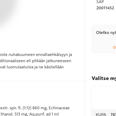
SAP
20011452
Oletko nyk
O
miste nuhakuumeen ennaltaehkäisyyn ja 
itionaaliseen eli pitkään jatkuneeseen 
t luomulaatuisia ja ne käsitellään 
Valitse m
xtr. spir. fl. (1:12) 860 mg, Echinaceae
 Ethanol. 513 mg, Aq.purif. ad 1 ml
KUPA
76