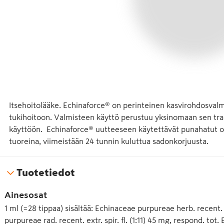
Itsehoitolääke. Echinaforce® on perinteinen kasvirohdosval
tukihoitoon. Valmisteen käyttö perustuu yksinomaan sen trad
käyttöön.  Echinaforce® uutteeseen käytettävät punahatut ova
tuoreina, viimeistään 24 tunnin kuluttua sadonkorjuusta.
Tuotetiedot
Ainesosat
1 ml (=28 tippaa) sisältää: Echinaceae purpureae herb. recent. e
purpureae rad. recent. extr. spir. fl. (1:11) 45 mg, respond. tot.