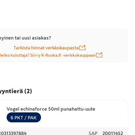
yinen tai uusi asiakas?
Tarkista hinnat verkkokaupasta
letko kuluttaja? Siirry K-Ruoka.fi -verkkokauppaan
yyntierä
(
2
)
Vogel echinaforce 50ml punahattu-uute
6
PKT
/ PAK
10313397884
SAP
20011452