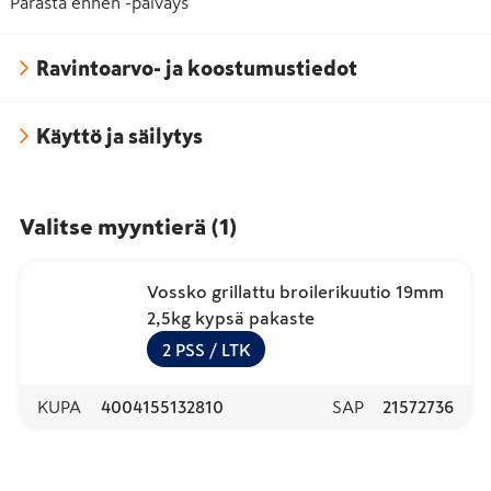
Parasta ennen -päiväys
Ravintoarvo- ja koostumustiedot
Käyttö ja säilytys
Valitse myyntierä
(
1
)
Vossko grillattu broilerikuutio 19mm
2,5kg kypsä pakaste
2
PSS
/ LTK
KUPA
4004155132810
SAP
21572736