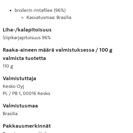
broilerin rintafilee (96%)
Kasvatusmaa: Brasilia
Liha-/kalapitoisuus
Siipikarjapitoisuus
96
%
Raaka-aineen määrä valmistuksessa / 100 g
valmista tuotetta
110
g
Valmistuttaja
Kesko Oyj
PL / PB 1, 00016 Kesko
Valmistusmaa
Brasilia
Pakkausmerkinnät